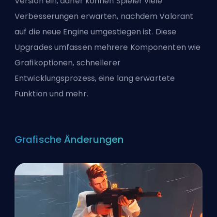
Version ein, daher können Spieler viele
Verbesserungen erwarten, nachdem Valorant
auf die neue Engine umgestiegen ist. Diese
Upgrades umfassen mehrere Komponenten wie
Grafikoptionen, schnellerer
Entwicklungsprozess, eine lang erwartete
Funktion und mehr.
Grafische Änderungen