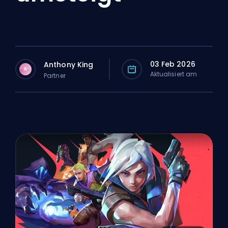
03 Feb 2026
Anthony King
A
Aktualisiert am
Partner