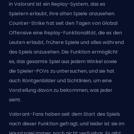
in Valorant
ist ein Replay-System
, das es
Spielern erlaubt, ihre alten Spiele anzusehen.
Counter-Strike hat seit den Tagen von Global
Offensive eine Replay-Funktionalität, die es den
Leuten erlaubt, frühere Spiele und alles während
des Spiels anzusehen. Die Funktion ermöglicht
es, das gesamte Spiel aus jedem Winkel sowie
die Spieler-POVs zu untersuchen, und sie hat
auch Röntgenbilder und Sichtlinien, um eine
Vorstellung davon zu bekommen, was jeder
sieht.
Valorant-Fans haben seit dem Start des Spiels
nach dieser Funktion gefragt, und leider ist sie im
Hauptspiel immer noch nicht verfügbar. Es gibt