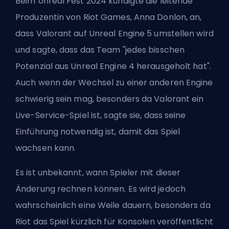
Beim Unreal Fest 2024 kündigte die leitende
Produzentin von
Riot Games
, Anna Donlon, an,
dass Valorant auf Unreal Engine 5 umstellen wird
und sagte, dass das Team "jedes bisschen
Potenzial aus Unreal Engine 4 herausgeholt hat".
Auch wenn der Wechsel zu einer anderen Engine
schwierig sein mag, besonders da Valorant ein
Live-Service-Spiel ist, sagte sie, dass seine
Einführung notwendig ist, damit das Spiel
wachsen kann.
Es ist unbekannt, wann Spieler mit dieser
Änderung rechnen können. Es wird jedoch
wahrscheinlich eine Weile dauern, besonders da
Riot das Spiel kürzlich für Konsolen
veröffentlicht