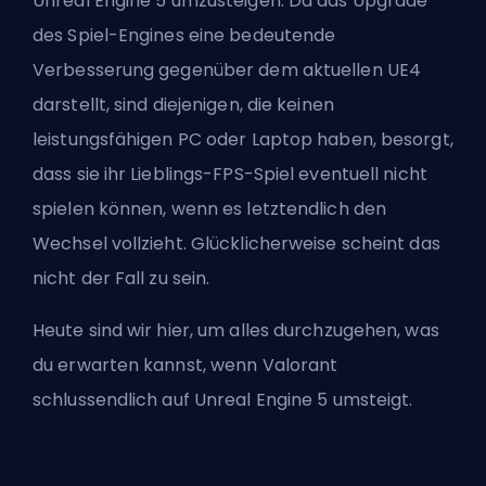
Unreal Engine 5 umzusteigen. Da das Upgrade
des Spiel-Engines eine bedeutende
Verbesserung gegenüber dem aktuellen UE4
darstellt, sind diejenigen, die keinen
leistungsfähigen PC oder Laptop haben, besorgt,
dass sie ihr Lieblings-FPS-Spiel eventuell nicht
spielen können, wenn es letztendlich den
Wechsel vollzieht. Glücklicherweise scheint das
nicht der Fall zu sein.
Heute sind wir hier, um alles durchzugehen, was
du erwarten kannst, wenn Valorant
schlussendlich auf Unreal Engine 5 umsteigt.