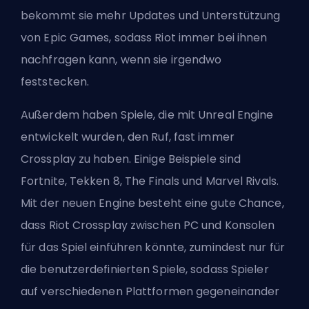
bekommt sie mehr Updates und Unterstützung
von Epic Games, sodass Riot immer bei ihnen
nachfragen kann, wenn sie irgendwo
feststecken.
Außerdem haben Spiele, die mit Unreal Engine
entwickelt wurden, den Ruf, fast immer
Crossplay zu haben. Einige Beispiele sind
Fortnite, Tekken 8, The Finals und Marvel Rivals.
Mit der neuen Engine besteht eine gute Chance,
dass Riot Crossplay zwischen PC und Konsolen
für das Spiel einführen könnte, zumindest nur für
die benutzerdefinierten Spiele, sodass Spieler
auf verschiedenen Plattformen gegeneinander