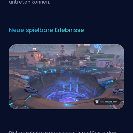
antreten können.
Neue spielbare Erlebnisse
Riot erwähnte während des Unreal Fests, dass