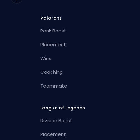
Valorant
Rank Boost
Placement
Wins
Coaching
Teammate
League of Legends
Division Boost
Placement