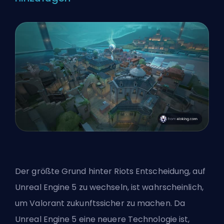
Der größte Grund hinter Riots Entscheidung, auf
Unreal Engine 5 zu wechseln, ist wahrscheinlich,
um Valorant zukunftssicher zu machen. Da
Unreal Engine 5 eine neuere Technologie ist,