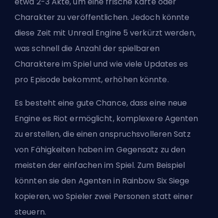
etwa 2-3 Akte, um eine frische Karte oder
Charakter zu veröffentlichen. Jedoch könnte
diese Zeit mit Unreal Engine 5 verkürzt werden,
was schnell die Anzahl der spielbaren
Charaktere im Spiel und wie viele Updates es
pro Episode bekommt, erhöhen könnte.
Es besteht eine gute Chance, dass eine neue
Engine es Riot ermöglicht, komplexere Agenten
zu erstellen, die einen anspruchsvolleren Satz
von Fähigkeiten haben im Gegensatz zu den
meisten der einfachen im Spiel. Zum Beispiel
könnten sie den Agenten in Rainbow Six Siege
kopieren, wo Spieler zwei Personen statt einer
steuern.