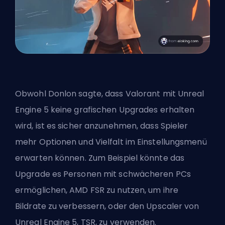
Obwohl Donlon sagte, dass Valorant mit Unreal
Engine 5 keine grafischen Upgrades erhalten
wird, ist es sicher anzunehmen, dass Spieler
mehr Optionen und Vielfalt im Einstellungsmenü
erwarten können. Zum Beispiel könnte das
Upgrade es Personen mit schwächeren PCs
ermöglichen, AMD FSR zu nutzen, um ihre
Bildrate zu verbessern, oder den Upscaler von
Unreal Engine 5, TSR, zu verwenden.