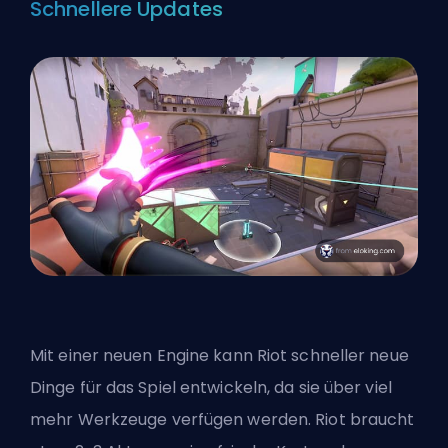
Schnellere Updates
Mit einer neuen Engine kann Riot schneller neue
Dinge für das Spiel entwickeln, da sie über viel
mehr Werkzeuge verfügen werden. Riot braucht