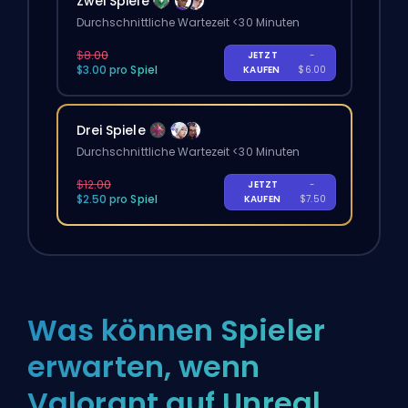
Zwei Spiele
Durchschnittliche Wartezeit <30 Minuten
$8.00
JETZT
-
$3.00 pro Spiel
KAUFEN
$6.00
Drei Spiele
Durchschnittliche Wartezeit <30 Minuten
$12.00
JETZT
-
$2.50 pro Spiel
KAUFEN
$7.50
Was können Spieler
erwarten, wenn
Valorant auf Unreal