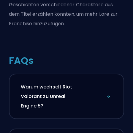
Geschichten verschiedener Charaktere aus
dem Titel erzählen könnten, um mehr Lore zur
Franchise hinzuzufügen.
FAQs
Warum wechselt Riot
Valorant zu Unreal
Engine 5?