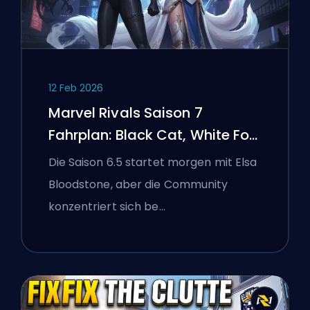
12 Feb 2026
Marvel Rivals Saison 7
Fahrplan: Black Cat, White Fox
und das Monsters Take
Die Saison 6.5 startet morgen mit Elsa
Manhattan Event
Bloodstone, aber die Community
konzentriert sich be…