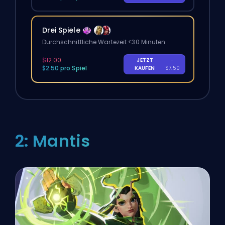
Drei Spiele
Durchschnittliche Wartezeit <30 Minuten
$12.00
JETZT
-
$2.50 pro Spiel
KAUFEN
$7.50
2: Mantis