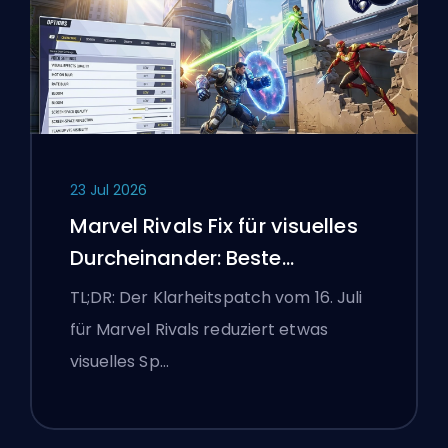
23 Jul 2026
Marvel Rivals Fix für visuelles
Durcheinander: Beste
wettbewerbsorientierte
TL;DR: Der Klarheitspatch vom 16. Juli
Einstellungen nach dem Patch
für Marvel Rivals reduziert etwas
vom 16. Juli
visuelles Sp…