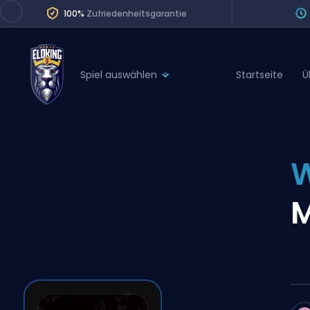
100%
Zufriedenheitsgarantie
Spiel auswählen
Startseite
Ü
League of Legends
League 
Marvel Rivals
SERVICES
Valorant
W
Division Boos
Dota 2
Placements
M
Counter-Strike
Wins
Overwatch 2
Coaching
Rocket League
Path of Exile 2
Teammate