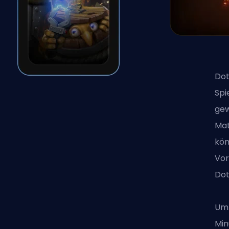
Dot
Spi
gew
Mat
kön
Vor
Dot
Um 
Min