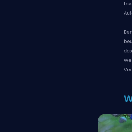
fru
Auf
Ben
beu
das
Wet
Ver
W