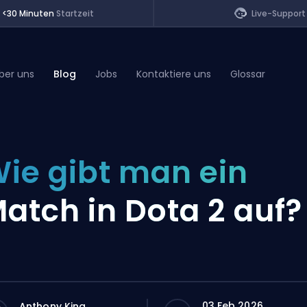
<30 Minuten
Startzeit
Live-Support
ber uns
Blog
Jobs
Kontaktiere uns
Glossar
of Legends
ie gibt man ein
t
atch in Dota 2 auf?
03 Feb 2026
Anthony King