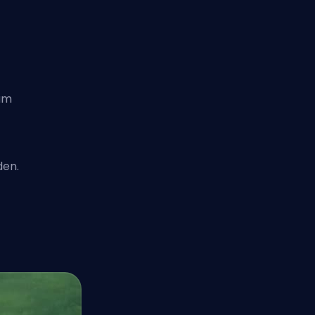
 um
den.