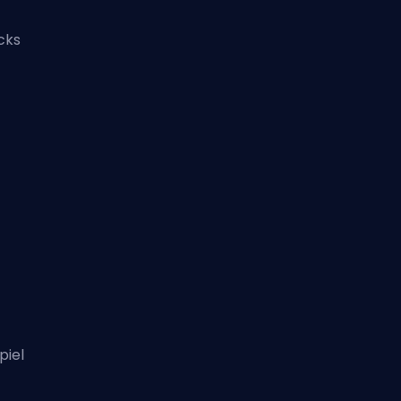
cks
piel