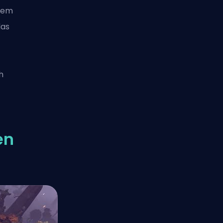
dem
das
h
en