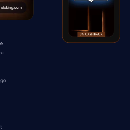
ie
zu
ige
t