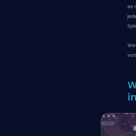
es 
jed
Spi
Wen
von
W
i