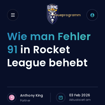
Treueprogramm
Wie man Fehler
91
in Rocket
League behebt
03 Feb 2026
Anthony King
A
Aktualisiert am
Partner