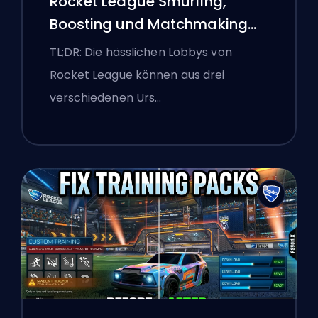
Rocket League Smurfing,
Boosting und Matchmaking
Erklärt
TL;DR: Die hässlichen Lobbys von
Rocket League können aus drei
verschiedenen Urs…