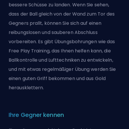
bessere Schüsse zu landen. Wenn Sie sehen,
dass der Ball gleich von der Wand zum Tor des
Gegners prallt, können Sie sich auf einen
reibungslosen und sauberen Abschluss
vorbereiten. Es gibt Übungsbohrungen wie das
Free Play Training, das Ihnen helfen kann, die
Ballkontrolle und Lufttechniken zu entwickeln,
und mit etwas regelmäßiger Übung werden Sie
einen guten Griff bekommen und aus Gold
herausklettern.
Ihre Gegner kennen