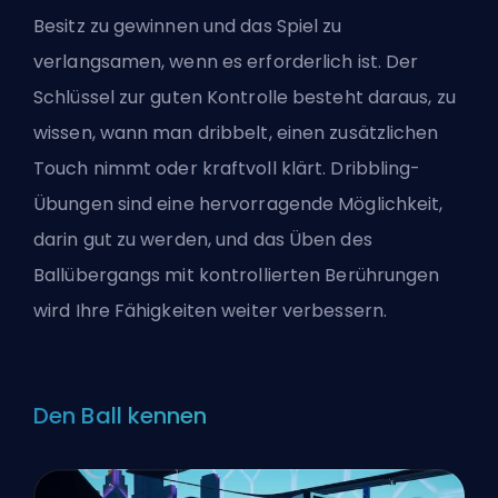
Besitz zu gewinnen und das Spiel zu
verlangsamen, wenn es erforderlich ist. Der
Schlüssel zur guten Kontrolle besteht daraus, zu
wissen, wann man dribbelt, einen zusätzlichen
Touch nimmt oder kraftvoll klärt. Dribbling-
Übungen sind eine hervorragende Möglichkeit,
darin gut zu werden, und das Üben des
Ballübergangs mit kontrollierten Berührungen
wird Ihre Fähigkeiten weiter verbessern.
Den Ball kennen