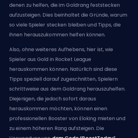
denen zu helfen, die im Goldrang feststecken
aufzusteigen
. Dies beinhaltet die Gründe, warum
so viele Spieler stecken bleiben und Tipps, die
ihnen herauszukommen helfen können.
Also, ohne weiteres Aufhebens, hier ist, wie
Spieler aus Gold in Rocket League
herauskommen können. Natürlich sind diese
Tipps speziell darauf zugeschnitten, Spielern
schrittweise aus dem Goldrang herauszuhelfen.
Diejenigen, die jedoch sofort daraus
herauskommen möchten, können
einen
professionellen Booster von Eloking mieten
und
zu einem höheren Rang aufsteigen. Die