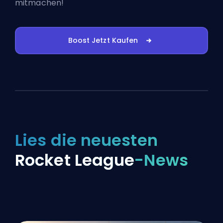
mitmachen!
Boost Jetzt Kaufen
Lies die neuesten
Rocket League
-News