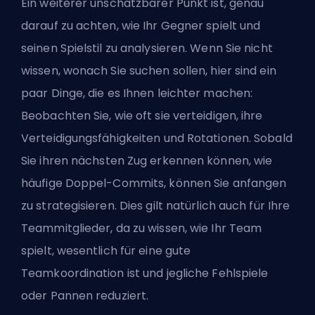
Ein weiterer unschätzbarer Punkt ist, genau
darauf zu achten, wie Ihr Gegner spielt und
seinen Spielstil zu analysieren. Wenn Sie nicht
wissen, wonach Sie suchen sollen, hier sind ein
paar Dinge, die es Ihnen leichter machen:
Beobachten Sie, wie oft sie verteidigen, ihre
Verteidigungsfähigkeiten und Rotationen. Sobald
Sie ihren nächsten Zug erkennen können, wie
häufige Doppel-Commits, können Sie anfangen
zu strategisieren. Dies gilt natürlich auch für Ihre
Teammitglieder, da zu wissen, wie Ihr Team
spielt, wesentlich für eine gute
Teamkoordination ist und jegliche Fehlspiele
oder Pannen reduziert.