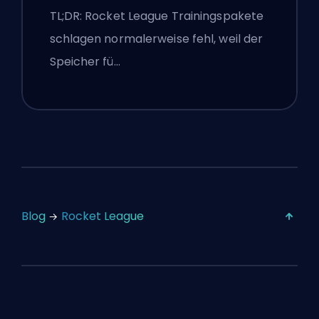
funktionieren
TL;DR: Rocket League Trainingspakete
schlagen normalerweise fehl, weil der
Speicher fü…
Blog
Rocket League