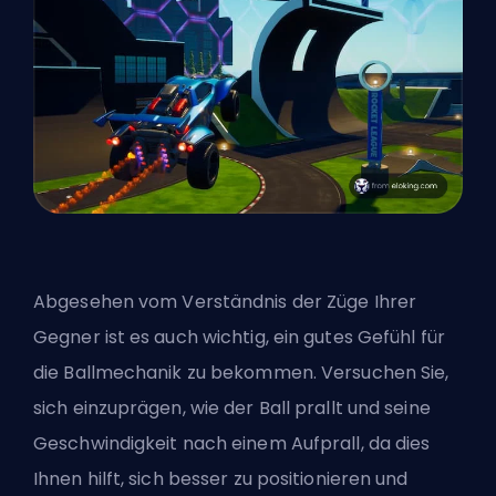
Abgesehen vom Verständnis der Züge Ihrer
Gegner ist es auch wichtig, ein gutes Gefühl für
die Ballmechanik zu bekommen. Versuchen Sie,
sich einzuprägen, wie der Ball prallt und seine
Geschwindigkeit nach einem Aufprall, da dies
Ihnen hilft, sich besser zu positionieren und