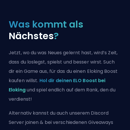
Was kommt als
Nächstes
?
Jetzt, wo du was Neues gelernt hast, wird’s Zeit,
dass du loslegst, spielst und besser wirst. Such
dir ein Game aus, für das du einen Eloking Boost
kaufen willst.
Hol dir deinen ELO Boost bei
Eloking
und spiel endlich auf dem Rank, den du
verdienst!
Alternativ kannst du auch
unserem Discord
Server joinen
& bei verschiedenen Giveaways