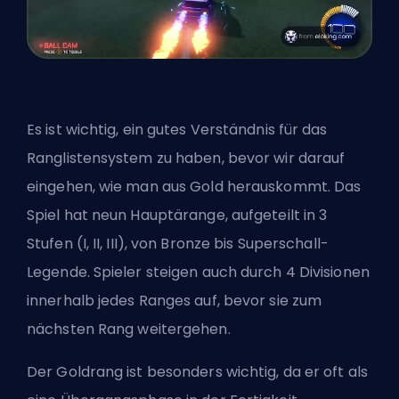
Es ist wichtig, ein gutes Verständnis für das
Ranglistensystem zu haben, bevor wir darauf
eingehen, wie man aus Gold herauskommt. Das
Spiel hat neun Hauptärange, aufgeteilt in 3
Stufen (I, II, III), von Bronze bis Superschall-
Legende. Spieler steigen auch durch 4 Divisionen
innerhalb jedes Ranges auf, bevor sie zum
nächsten
Rang
weitergehen.
Der Goldrang ist besonders wichtig, da er oft als