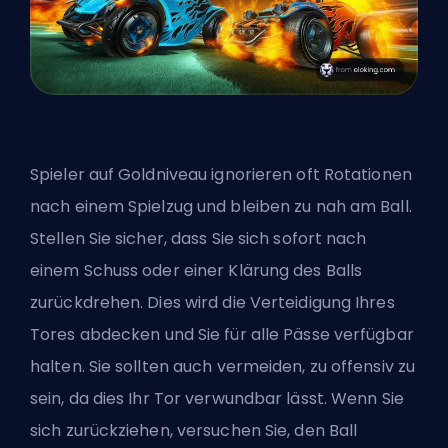
Spieler auf Goldniveau ignorieren oft Rotationen
nach einem Spielzug und bleiben zu nah am Ball.
Stellen Sie sicher, dass Sie sich sofort nach
einem Schuss oder einer Klärung des Balls
zurückdrehen. Dies wird die Verteidigung Ihres
Tores abdecken und Sie für alle Pässe verfügbar
halten. Sie sollten auch vermeiden, zu offensiv zu
sein, da dies Ihr Tor verwundbar lässt. Wenn Sie
sich zurückziehen, versuchen Sie, den Ball