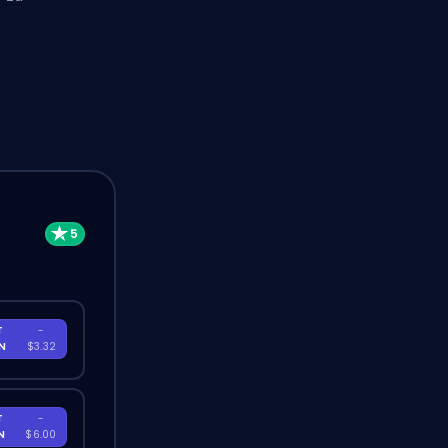
T
-
EN
$3.32
T
-
EN
$6.00