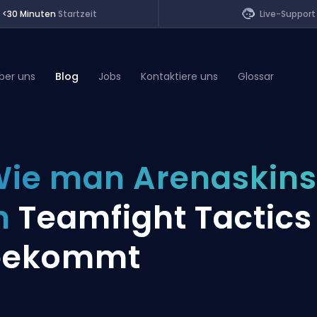
<30 Minuten
Startzeit
Live-Support
ber uns
Blog
Jobs
Kontaktiere uns
Glossar
of Legends
ie man Arenaskins
t
n
Teamfight Tactics
bekommt