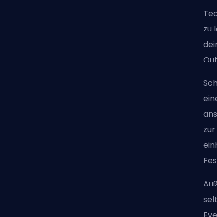
Tea
zu 
dei
Out
Sch
ein
ans
zur
ein
Fes
Auß
sel
Eve