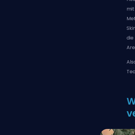
mit
Met
Ski
die
Are
Als
Tea
W
v