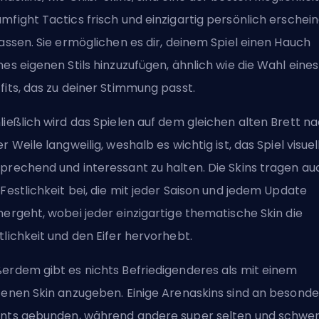
mfight Tactics frisch und einzigartig persönlich erschei
lassen. Sie ermöglichen es dir, deinem Spiel einen Hauch
nes eigenen Stils hinzuzufügen, ähnlich wie die Wahl eines
fits, das zu deiner Stimmung passt.
ließlich wird das Spielen auf dem gleichen alten Brett n
er Weile langweilig, weshalb es wichtig ist, das Spiel visuel
prechend und interessant zu halten. Die Skins tragen au
 Festlichkeit bei, die mit jeder Saison und jedem Update
hergeht, wobei jeder einzigartige thematische Skin die
tlichkeit und den Eifer hervorhebt.
erdem gibt es nichts Befriedigenderes als mit einem
tenen Skin anzugeben. Einige Arenaskins sind an besond
nts gebunden, während andere super selten und schwer