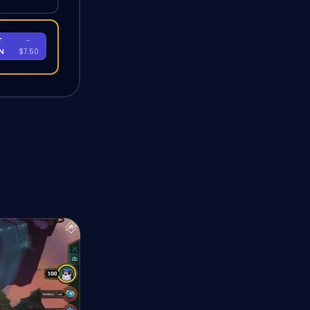
T
-
EN
$7.50