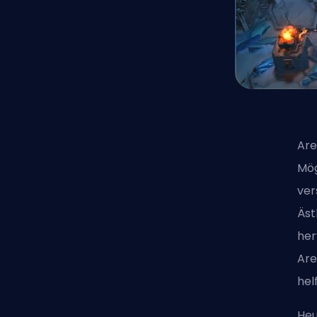
Are
Mög
ver
Äst
her
Are
hel
Heu