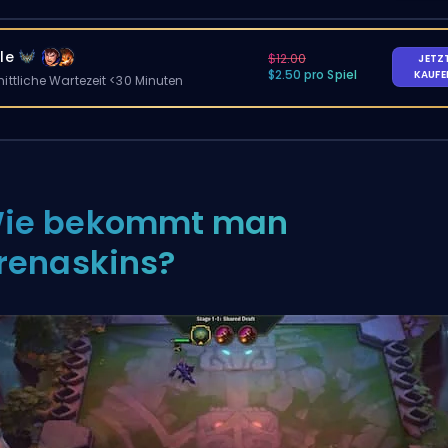
le
$12.00
JETZ
$2.50 pro Spiel
KAUF
ittliche Wartezeit <30 Minuten
ie bekommt man
renaskins?