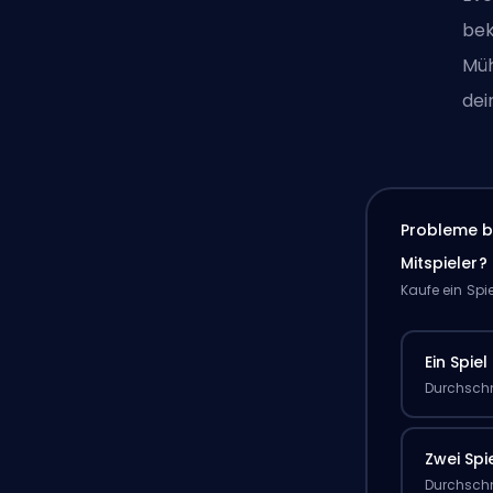
bek
Müh
dei
Probleme b
Mitspieler?
Kaufe ein Spi
Ein Spiel
Durchschn
Zwei Spi
Durchschn