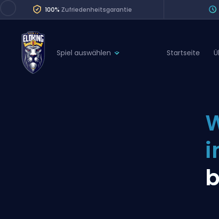
100%
Zufriedenheitsgarantie
Spiel auswählen
Startseite
Ü
League of Legends
League 
Marvel Rivals
SERVICES
Valorant
W
Division Boos
Dota 2
Placements
i
Counter-Strike
Wins
Overwatch 2
Coaching
Rocket League
Path of Exile 2
Teammate