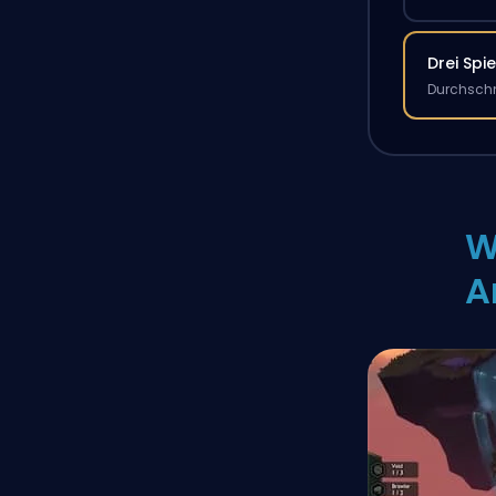
Drei Spie
Durchschn
W
A