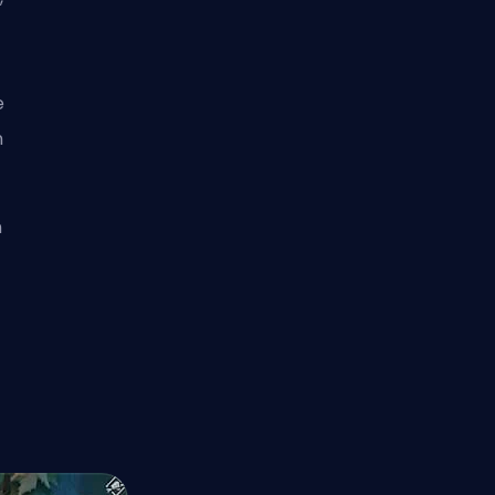
e
n
n