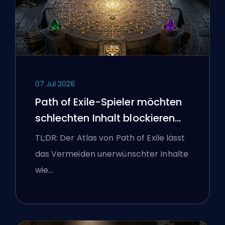
07 Jul 2026
Path of Exile-Spieler möchten
schlechten Inhalt blockieren
und die Benutzeroberfläche
TL;DR: Der Atlas von Path of Exile lässt
kämpft weiterhin gegen sie
das Vermeiden unerwünschter Inhalte
wie…