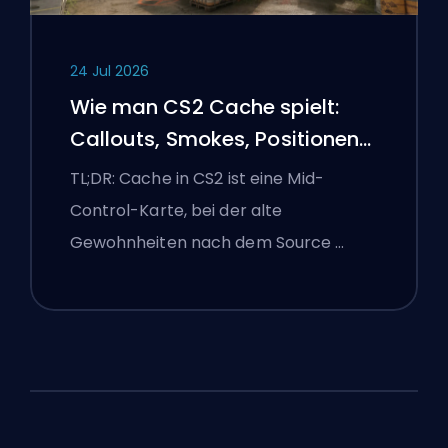
24 Jul 2026
Wie man CS2 Cache spielt:
Callouts, Smokes, Positionen
und Premier-Tipps
TL;DR: Cache in CS2 ist eine Mid-
Control-Karte, bei der alte
Gewohnheiten nach dem Source …