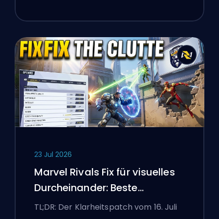
23 Jul 2026
Marvel Rivals Fix für visuelles
Durcheinander: Beste
wettbewerbsorientierte
TL;DR: Der Klarheitspatch vom 16. Juli
Einstellungen nach dem Patch