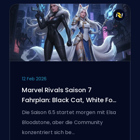
12 Feb 2026
Marvel Rivals Saison 7
Fahrplan: Black Cat, White Fox
und das Monsters Take
Die Saison 6.5 startet morgen mit Elsa
Manhattan Event
Bloodstone, aber die Community
konzentriert sich be…