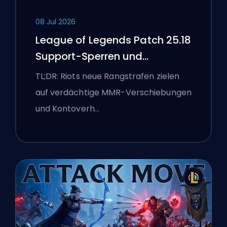
08 Jul 2026
League of Legends Patch 25.18
Support-Sperren und
Boosting-Flaggen
TL;DR: Riots neue Rangstrafen zielen
auf verdächtige MMR-Verschiebungen
und Kontoverh…