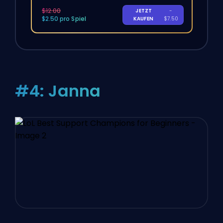
$12.00
JETZT
-
$2.50 pro Spiel
KAUFEN
$7.50
#4: Janna