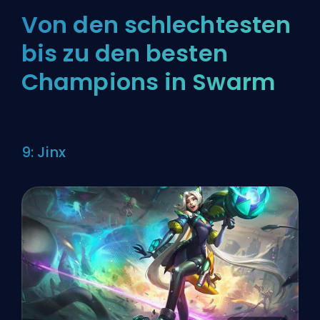
Von den schlechtesten
bis zu den besten
Champions in Swarm
9: Jinx