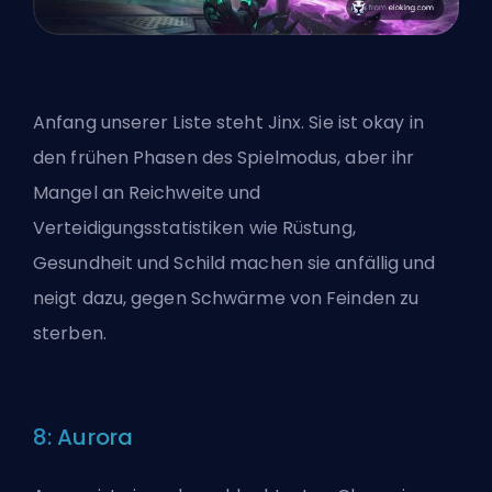
Anfang unserer Liste steht Jinx. Sie ist okay in
den frühen Phasen des Spielmodus, aber ihr
Mangel an Reichweite und
Verteidigungsstatistiken wie Rüstung,
Gesundheit und Schild machen sie anfällig und
neigt dazu, gegen Schwärme von Feinden zu
sterben.
8: Aurora