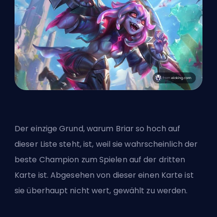
Der einzige Grund, warum Briar so hoch auf
dieser Liste steht, ist, weil sie wahrscheinlich der
beste Champion zum Spielen auf der dritten
Karte ist. Abgesehen von dieser einen Karte ist
sie überhaupt nicht wert, gewählt zu werden.