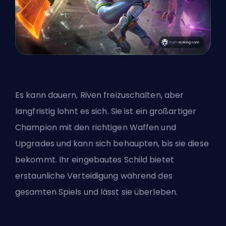
Es kann dauern, Riven freizuschalten, aber
langfristig lohnt es sich. Sie ist ein großartiger
Champion mit den richtigen Waffen und
Upgrades und kann sich behaupten, bis sie diese
bekommt. Ihr eingebautes Schild bietet
erstaunliche Verteidigung während des
gesamten Spiels und lässt sie überleben.