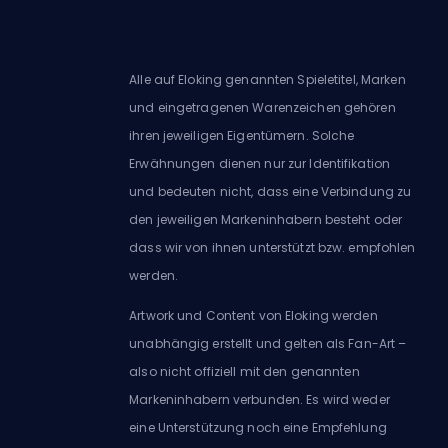
Alle auf Eloking genannten Spieletitel, Marken
und eingetragenen Warenzeichen gehören
ihren jeweiligen Eigentümern. Solche
Erwähnungen dienen nur zur Identifikation
und bedeuten nicht, dass eine Verbindung zu
den jeweiligen Markeninhabern besteht oder
dass wir von ihnen unterstützt bzw. empfohlen
werden.
Artwork und Content von Eloking werden
unabhängig erstellt und gelten als Fan-Art –
also nicht offiziell mit den genannten
Markeninhabern verbunden. Es wird weder
eine Unterstützung noch eine Empfehlung