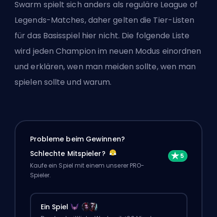
Swarm spielt sich anders als reguläre League of
Legends-Matches, daher gelten die Tier-Listen
für das Basisspiel hier nicht. Die folgende Liste
wird jeden Champion im neuen Modus einordnen
und erklären, wen man meiden sollte, wen man
spielen sollte und warum.
Probleme beim Gewinnen?
Schlechte Mitspieler?
Kaufe ein Spiel mit einem unserer PRO-
Spieler.
Ein Spiel