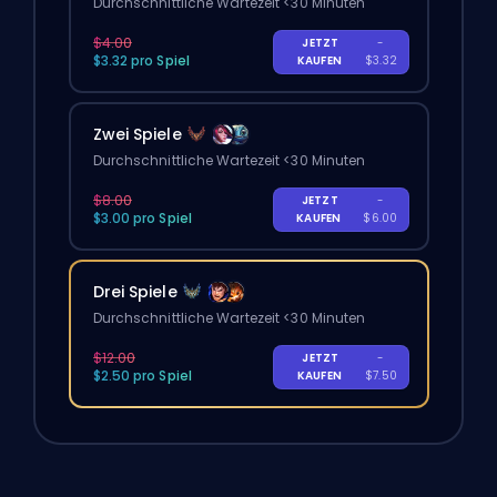
Durchschnittliche Wartezeit <30 Minuten
$4.00
JETZT
-
$3.32 pro Spiel
KAUFEN
$3.32
Zwei Spiele
Durchschnittliche Wartezeit <30 Minuten
$8.00
JETZT
-
$3.00 pro Spiel
KAUFEN
$6.00
Drei Spiele
Durchschnittliche Wartezeit <30 Minuten
$12.00
JETZT
-
$2.50 pro Spiel
KAUFEN
$7.50