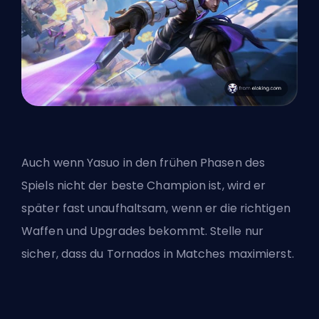
Auch wenn Yasuo in den frühen Phasen des
Spiels nicht der beste Champion ist, wird er
später fast unaufhaltsam, wenn er die richtigen
Waffen und Upgrades bekommt. Stelle nur
sicher, dass du Tornados in Matches maximierst.