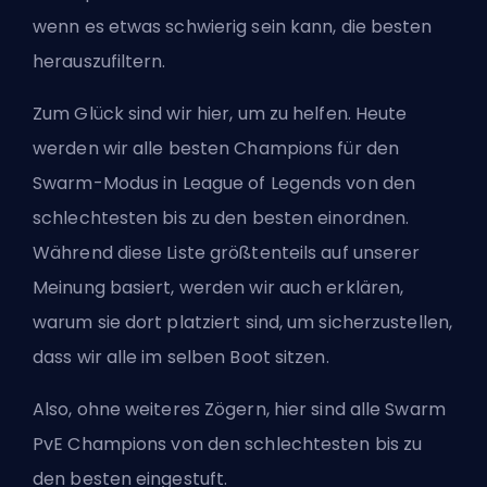
wenn es etwas schwierig sein kann, die besten
herauszufiltern.
Zum Glück sind wir hier, um zu helfen. Heute
werden wir alle besten Champions für den
Swarm-Modus in League of Legends von den
schlechtesten bis zu den besten einordnen.
Während diese Liste größtenteils auf unserer
Meinung basiert, werden wir auch erklären,
warum sie dort platziert sind, um sicherzustellen,
dass wir alle im selben Boot sitzen.
Also, ohne weiteres Zögern, hier sind alle
Swarm
PvE Champions
von den schlechtesten bis zu
den besten eingestuft.