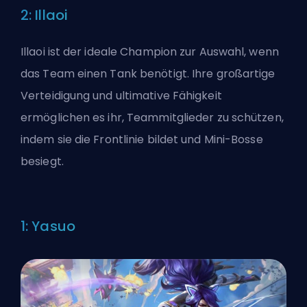
2: Illaoi
Illaoi ist der ideale Champion zur Auswahl, wenn
das Team einen Tank benötigt. Ihre großartige
Verteidigung und ultimative Fähigkeit
ermöglichen es ihr, Teammitglieder zu schützen,
indem sie die Frontlinie bildet und Mini-Bosse
besiegt.
1: Yasuo