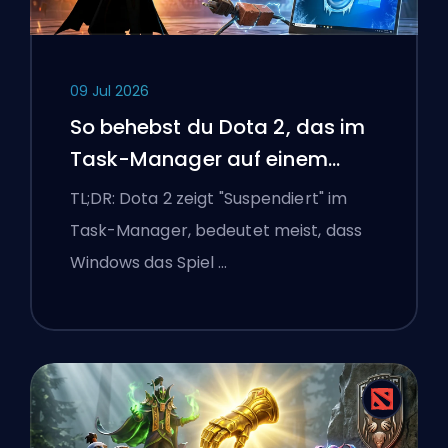
09 Jul 2026
So behebst du Dota 2, das im
Task-Manager auf einem
Windows-Laptop suspendiert
TL;DR: Dota 2 zeigt "Suspendiert" im
ist
Task-Manager, bedeutet meist, dass
Windows das Spiel …