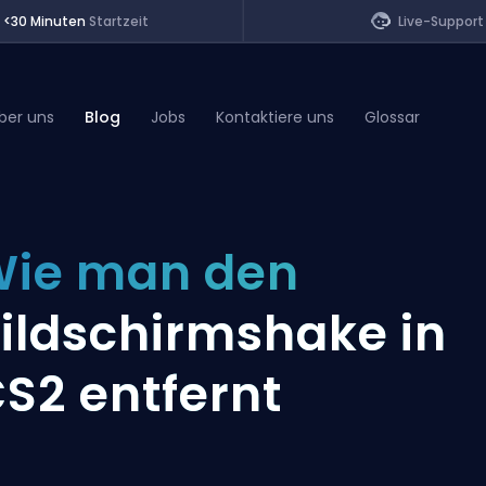
<30 Minuten
Startzeit
Live-Support
ber uns
Blog
Jobs
Kontaktiere uns
Glossar
of Legends
ie man den
t
ildschirmshake in
S2 entfernt