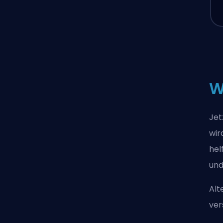
W
Jet
wir
hel
und
Alt
ver