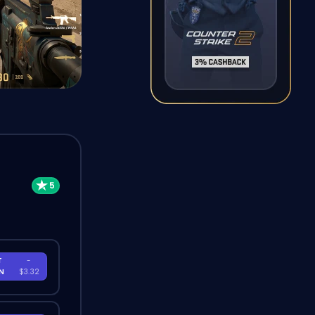
T
-
EN
$3.32