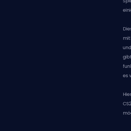
Spi
ein
Die
mit
und
gib
fun
es 
Hie
CS
mög