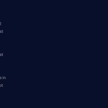
2
st
st
e in
pt