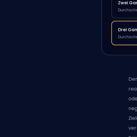
Zwei G
Durchschn
Drei Ga
Durchschn
Der
rea
ode
neg
Zie
ver