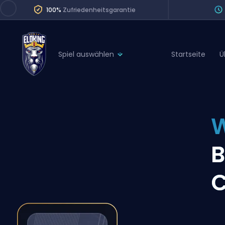
100%
Zufriedenheitsgarantie
Spiel auswählen
Startseite
Ü
League of Legends
League 
Marvel Rivals
SERVICES
Valorant
W
Division Boos
Dota 2
Placements
B
Counter-Strike
Wins
Overwatch 2
C
Coaching
Rocket League
Path of Exile 2
Teammate