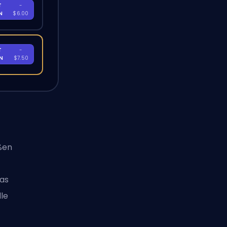
T
-
EN
$6.00
T
-
EN
$7.50
ßen
das
le