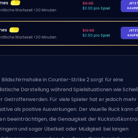
ames
$8.00
JETZ
$3.00 pro Spiel
KAUF
ittliche Wartezeit <30 Minuten
mes
$12.00
JETZ
$2.50 pro Spiel
KAUF
ittliche Wartezeit <30 Minuten
 Bildschirmshake in Counter-Strike 2 sorgt für eine
listische Darstellung während Spielsituationen wie Schie
r Getroffenwerden. Für viele Spieler hat er jedoch mehr
ative als positive Auswirkungen. Der visuelle Ruck kann 
len beeinträchtigen, die Genauigkeit der Rückstoßkontrol
ringern und sogar Übelkeit oder Müdigkeit bei langen