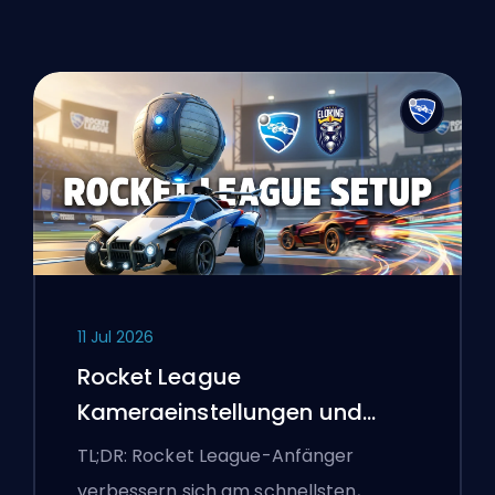
11 Jul 2026
Rocket League
Kameraeinstellungen und
erste Trainingsroutine
TL;DR: Rocket League-Anfänger
verbessern sich am schnellsten,