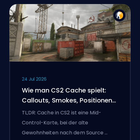
24 Jul 2026
Wie man CS2 Cache spielt:
Callouts, Smokes, Positionen
und Premier-Tipps
TL;DR: Cache in CS2 ist eine Mid-
Control-Karte, bei der alte
Gewohnheiten nach dem Source …