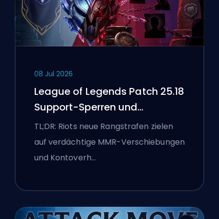
08 Jul 2026
League of Legends Patch 25.18
Support-Sperren und
Boosting-Flaggen
TL;DR: Riots neue Rangstrafen zielen
auf verdächtige MMR-Verschiebungen
und Kontoverh…