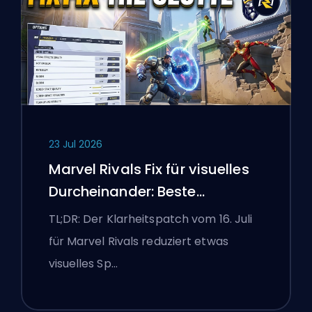
23 Jul 2026
Marvel Rivals Fix für visuelles
Durcheinander: Beste
wettbewerbsorientierte
TL;DR: Der Klarheitspatch vom 16. Juli
Einstellungen nach dem Patch
für Marvel Rivals reduziert etwas
vom 16. Juli
visuelles Sp…