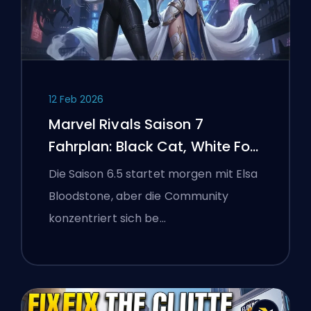
12 Feb 2026
Marvel Rivals Saison 7
Fahrplan: Black Cat, White Fox
und das Monsters Take
Die Saison 6.5 startet morgen mit Elsa
Manhattan Event
Bloodstone, aber die Community
konzentriert sich be…