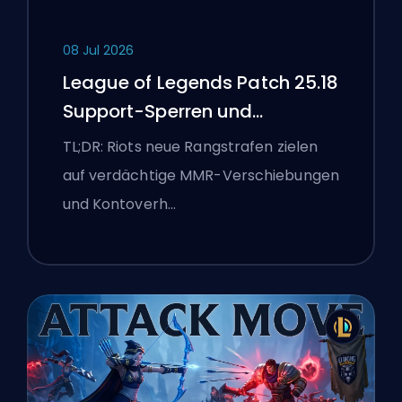
08 Jul 2026
League of Legends Patch 25.18
Support-Sperren und
Boosting-Flaggen
TL;DR: Riots neue Rangstrafen zielen
auf verdächtige MMR-Verschiebungen
und Kontoverh…