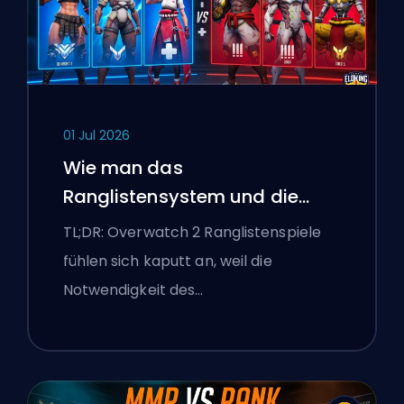
01 Jul 2026
Wie man das
Ranglistensystem und die
überlegenen Lobbys von
TL;DR: Overwatch 2 Ranglistenspiele
Overwatch 2 repariert
fühlen sich kaputt an, weil die
Notwendigkeit des…