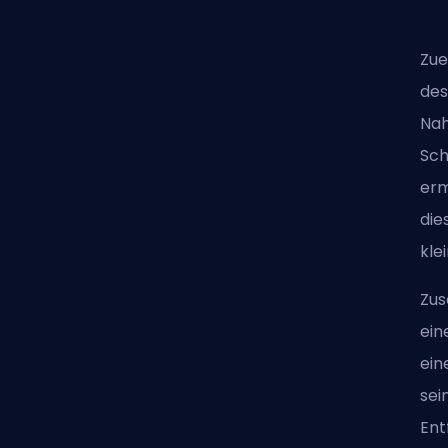
Zue
des
Nah
Sch
erm
die
kle
Zus
ein
ein
sei
Ent