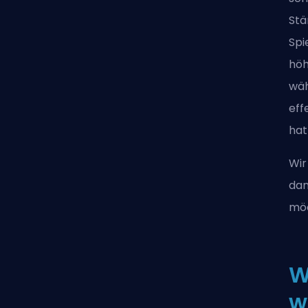
Stä
Spi
höh
wäh
eff
hat
Wir
dam
mö
W
w