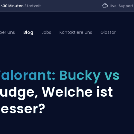
<30 Minuten
Startzeit
Live-Support
ber uns
Blog
Jobs
Kontaktiere uns
Glossar
of Legends
alorant: Bucky vs
t
udge, Welche ist
esser?