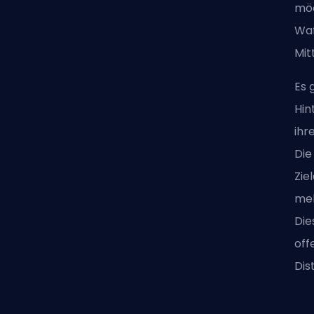
möc
Waf
Mit
Es 
Hin
ihr
Die
Zie
meh
Die
off
Dis