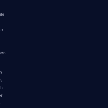
ile
he
nen
h
,
ch
er
n