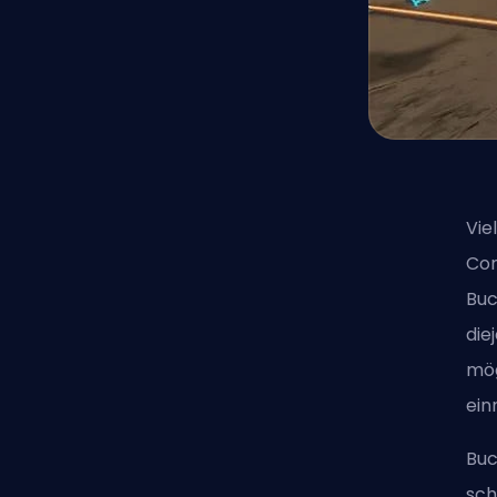
Vie
Com
Buc
die
mög
ein
Buc
sch