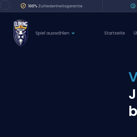
100%
Zufriedenheitsgarantie
Spiel auswählen
Startseite
Ü
League of Legends
League 
Marvel Rivals
SERVICES
Valorant
V
Division Boos
Dota 2
Placements
J
Counter-Strike
Wins
Overwatch 2
b
Coaching
Rocket League
Path of Exile 2
Teammate