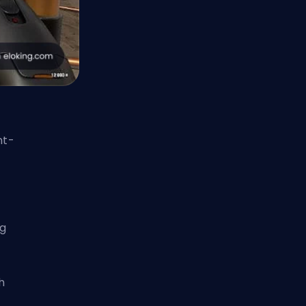
nt-
eg
h