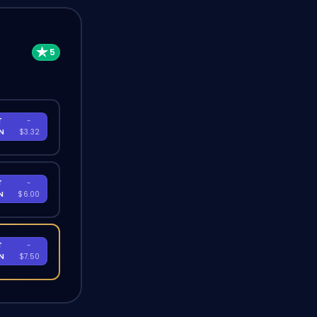
T
-
EN
$3.32
T
-
EN
$6.00
T
-
EN
$7.50