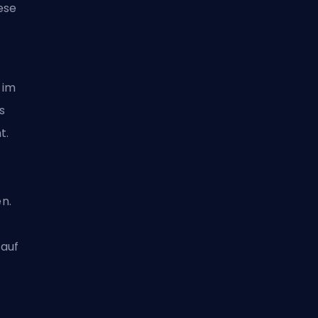
ese
 im
s
t.
n.
 auf