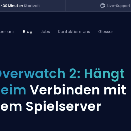
<30 Minuten
Startzeit
Live-Support
ber uns
Blog
Jobs
Kontaktiere uns
Glossar
of Legends
verwatch 2: Hängt
t
beim
Verbinden mit
em Spielserver