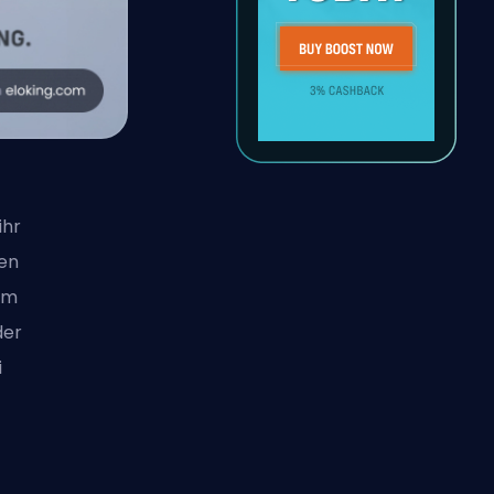
ihr
en
 um
der
i
e