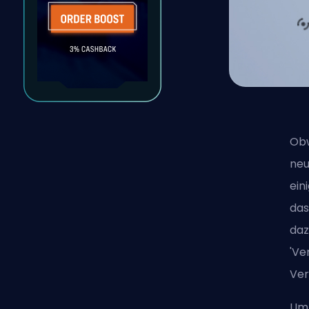
Obw
neu
ein
das
daz
'Ve
Ver
Um 