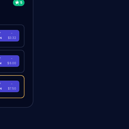
T
-
EN
$3.32
T
-
EN
$6.00
T
-
EN
$7.50