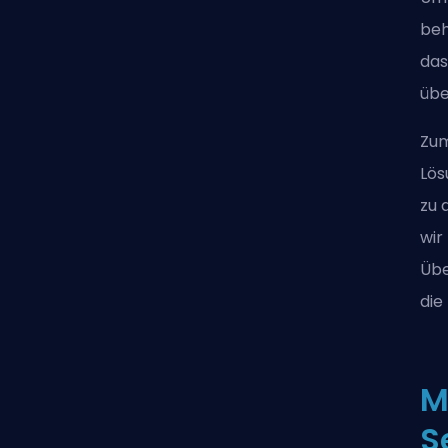
beh
das
übe
Zum
Lös
zu 
wir
Übe
die
M
S