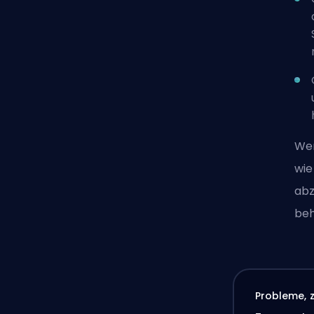
Wen
wie
abz
be
Probleme, 