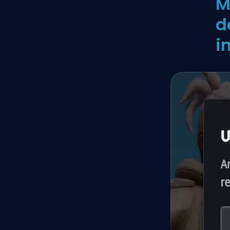
M
d
i