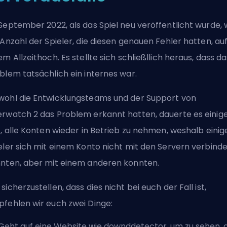
September 2022, als das Spiel neu veröffentlicht wurde, 
 Anzahl der Spieler, die diesen genauen Fehler hatten, au
em Allzeithoch. Es stellte sich schließllich heraus, dass da
blem tatsächlich ein internes war.
ohl die Entwicklungsteams und der Support von
rwatch 2 das Problem erkannt hatten, dauerte es einig
t, alle Konten wieder in Betrieb zu nehmen, weshalb einig
eler sich mit einem Konto nicht mit den Servern verbind
nten, aber mit einem anderen konnten.
sicherzustellen, dass dies nicht bei euch der Fall ist,
fehlen wir euch zwei Dinge:
Geht auf eine Website wie downddetector, um zu sehen, 