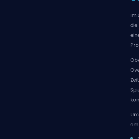
Im 
die
ein
Pro
Obw
Ove
Zei
Spi
kon
Um 
emp