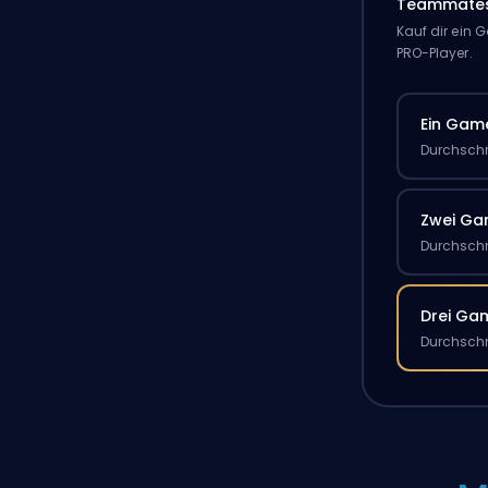
Teammate
Kauf dir ein
PRO-Player.
Ein Gam
Durchschn
Zwei G
Durchschn
Drei Ga
Durchschn