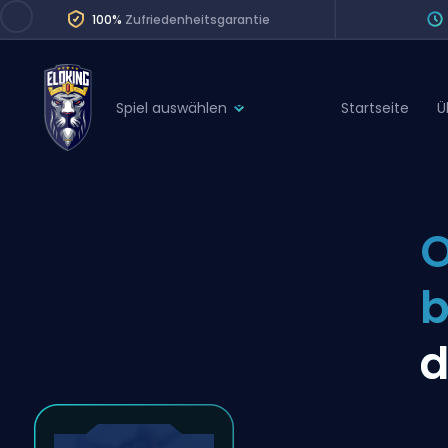
100%
Zufriedenheitsgarantie
Spiel auswählen
Startseite
Ü
League of Legends
League 
Marvel Rivals
SERVICES
Valorant
O
Division Boos
Dota 2
Placements
Counter-Strike
Wins
Overwatch 2
d
Coaching
Rocket League
Path of Exile 2
Teammate