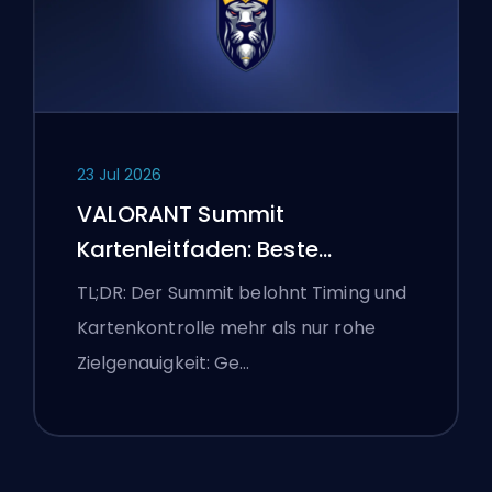
23 Jul 2026
VALORANT Summit
Kartenleitfaden: Beste
Agenten, Callouts und
TL;DR: Der Summit belohnt Timing und
Smokes
Kartenkontrolle mehr als nur rohe
Zielgenauigkeit: Ge…