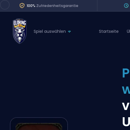
100%
Zufriedenheitsgarantie
Spiel auswählen
Startseite
Ü
League of Legends
League 
Marvel Rivals
SERVICES
Valorant
P
Division Boos
Dota 2
Placements
w
Counter-Strike
Wins
Overwatch 2
v
Coaching
Rocket League
U
Path of Exile 2
Teammate