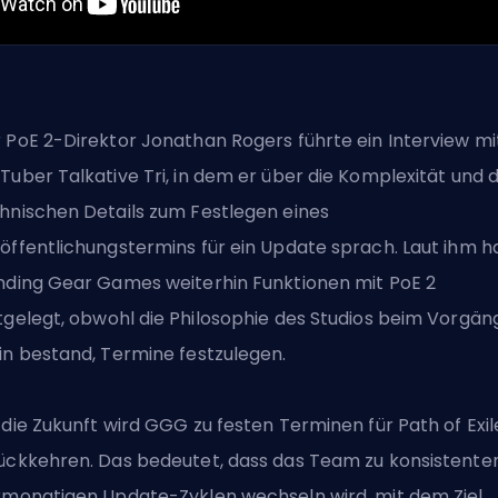
 PoE 2-Direktor Jonathan Rogers führte ein Interview mi
Tuber Talkative Tri, in dem er über die Komplexität und d
hnischen Details zum Festlegen eines
öffentlichungstermins für ein Update sprach. Laut ihm h
nding Gear Games
weiterhin Funktionen mit PoE 2
tgelegt
, obwohl die Philosophie des Studios beim Vorgän
in bestand, Termine festzulegen.
 die Zukunft wird GGG zu festen Terminen für Path of Exil
ückkehren. Das bedeutet, dass das Team zu konsistente
rmonatigen Update-Zyklen wechseln wird, mit dem Ziel,