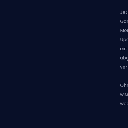
Jet
Gam
Mon
Upd
ein
abg
ver
Ohn
wis
wec