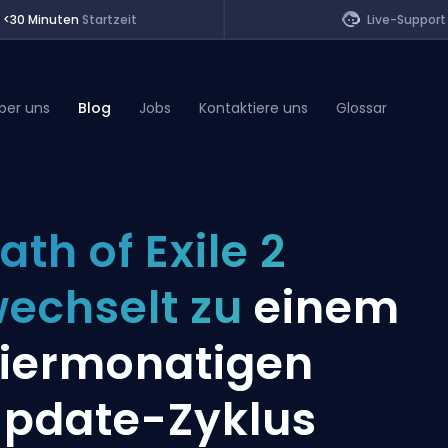
<30 Minuten
Startzeit
Live-Support
ber uns
Blog
Jobs
Kontaktiere uns
Glossar
of Legends
ath of Exile 2
t
echselt zu
einem
iermonatigen
pdate-Zyklus