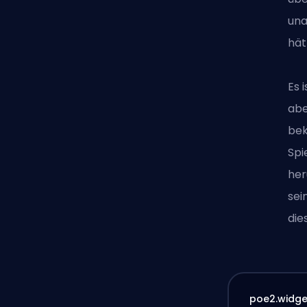
una
hät
Es 
abe
bek
Spi
her
sei
die
poe2.widget