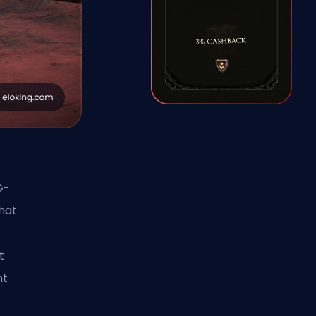
G-
hat
t
ht