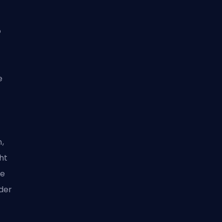
o
e
,
ht
ge
der