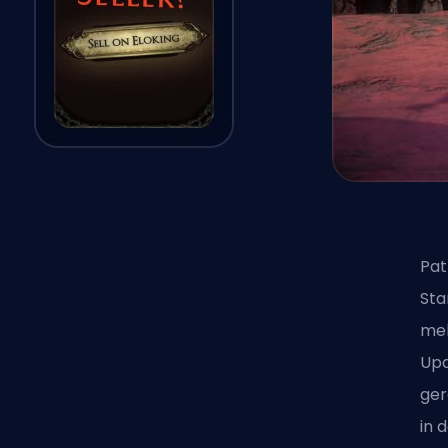
Pat
Sta
meh
Upd
ger
in 