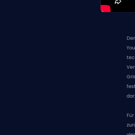
Der
You
tec
Ver
Gri
fes
dar
Für
zur
vie