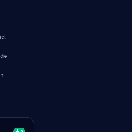
rd,
die
en