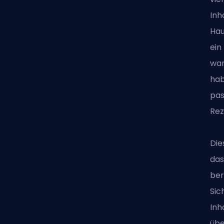
Inh
Hau
ein
wan
hab
pas
Rez
Die
das
ber
Sic
Inh
übe