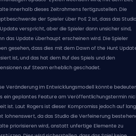
alte innerhalb dieses Zeitrahmens fertigzustellen. Die
ptbeschwerde der Spieler über PoE 2 ist, dass das Studi
 Update verspricht, aber die Spieler dann unsicher sind,
n das Update überhaupt erscheinen wird. Die Spieler
en gesehen, dass dies mit dem
Dawn of the Hunt Updat
siert ist, und das hat dem Ruf des Spiels und den
ensionen auf Steam erheblich geschadet.
se Veränderung im Entwicklungsmodell könnte bedeuten
s ein geplantes Feature am Veröffentlichungstermin nic
eit ist. Laut Rogers ist dieser Kompromiss jedoch auf lan
ht lohnenswert, da das Studio die Verfeinerung bestehen
alte priorisieren wird, anstatt unfertige Elemente zu
rstürzen. Dies wird sicherstellen, dass das Spiel keine