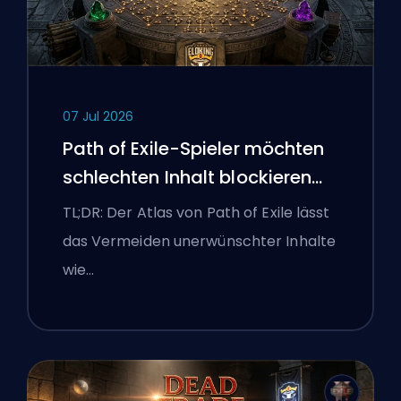
07 Jul 2026
Path of Exile-Spieler möchten
schlechten Inhalt blockieren
und die Benutzeroberfläche
TL;DR: Der Atlas von Path of Exile lässt
kämpft weiterhin gegen sie
das Vermeiden unerwünschter Inhalte
wie…