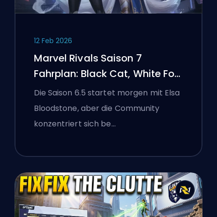
12 Feb 2026
Marvel Rivals Saison 7
Fahrplan: Black Cat, White Fox
und das Monsters Take
Die Saison 6.5 startet morgen mit Elsa
Manhattan Event
Bloodstone, aber die Community
konzentriert sich be…