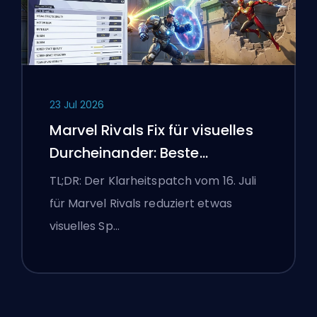
23 Jul 2026
Marvel Rivals Fix für visuelles
Durcheinander: Beste
wettbewerbsorientierte
TL;DR: Der Klarheitspatch vom 16. Juli
Einstellungen nach dem Patch
für Marvel Rivals reduziert etwas
vom 16. Juli
visuelles Sp…