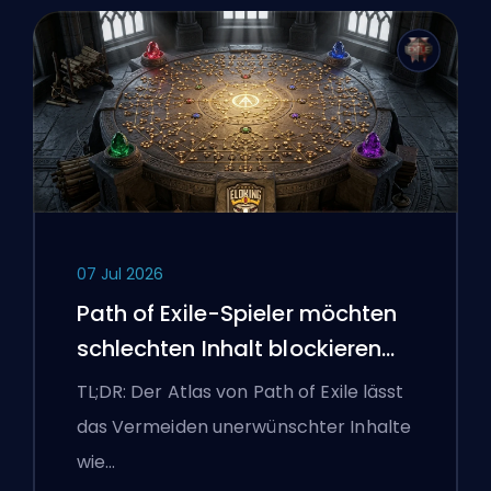
07 Jul 2026
Path of Exile-Spieler möchten
schlechten Inhalt blockieren
und die Benutzeroberfläche
TL;DR: Der Atlas von Path of Exile lässt
kämpft weiterhin gegen sie
das Vermeiden unerwünschter Inhalte
wie…