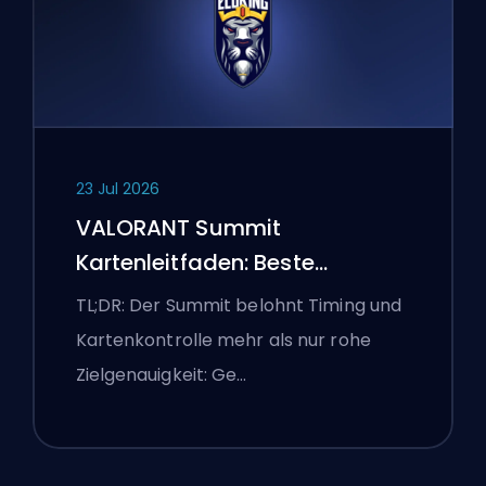
23 Jul 2026
VALORANT Summit
Kartenleitfaden: Beste
Agenten, Callouts und
TL;DR: Der Summit belohnt Timing und
Smokes
Kartenkontrolle mehr als nur rohe
Zielgenauigkeit: Ge…