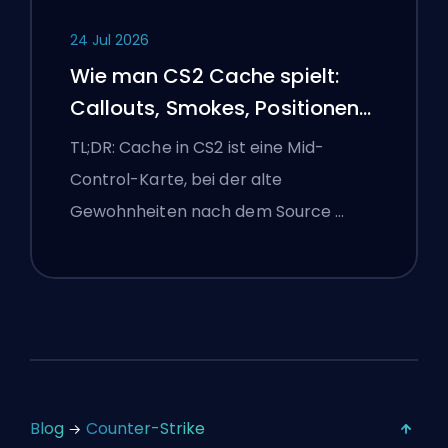
24 Jul 2026
Wie man CS2 Cache spielt:
Callouts, Smokes, Positionen
und Premier-Tipps
TL;DR: Cache in CS2 ist eine Mid-
Control-Karte, bei der alte
Gewohnheiten nach dem Source …
Blog
Counter-Strike