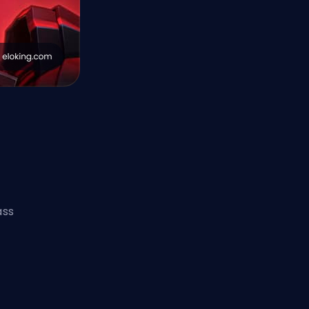
.
ass