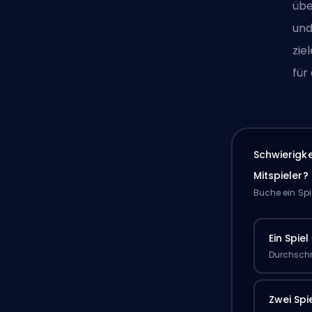
übe
und
zie
für
Schwierigk
Mitspieler?
Buche ein Spi
Ein Spiel
Durchschn
Zwei Spi