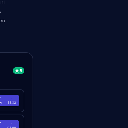
rl
s
gen
T
-
EN
$3.32
T
-
EN
$6.00