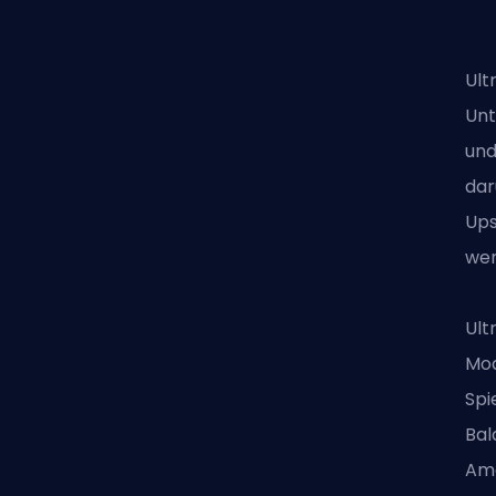
Ult
Unt
und
dar
Ups
wer
Ult
Mo
Spi
Bal
Ame