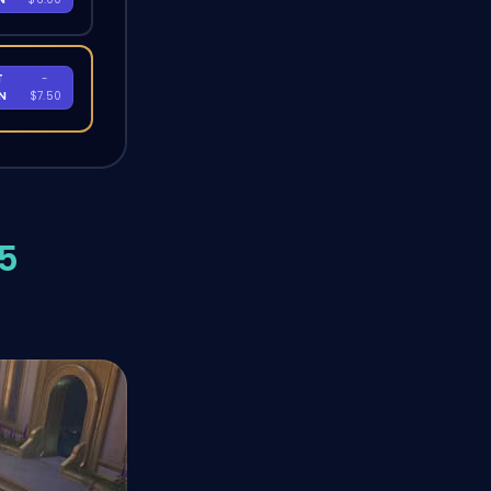
T
-
EN
$7.50
.5