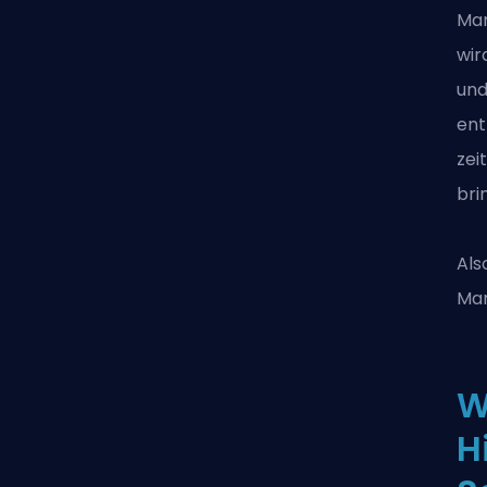
Mar
wir
und
ent
zei
bri
Als
Mar
W
H