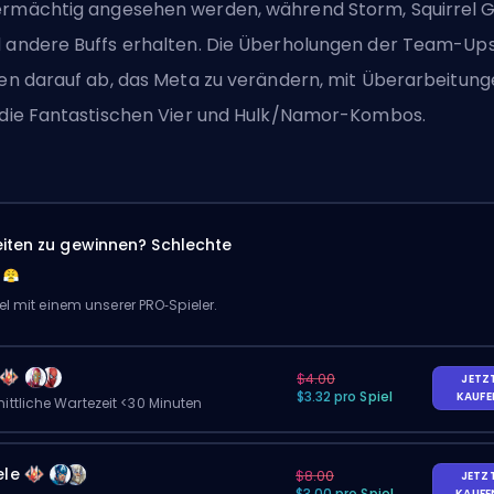
rmächtig angesehen werden, während Storm, Squirrel Gi
 andere Buffs erhalten. Die Überholungen der Team-Up
len darauf ab, das Meta zu verändern, mit Überarbeitun
 die Fantastischen Vier und Hulk/Namor-Kombos.
eiten zu gewinnen? Schlechte
el mit einem unserer PRO‑Spieler.
$4.00
JETZ
$3.32 pro Spiel
KAUF
ittliche Wartezeit <30 Minuten
ele
$8.00
JETZ
$3.00 pro Spiel
KAUF