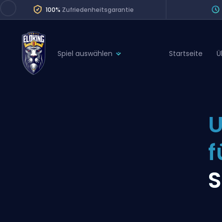
100%
Zufriedenheitsgarantie
Spiel auswählen
Startseite
Ü
League of Legends
League 
Marvel Rivals
SERVICES
Valorant
U
Division Boos
Dota 2
Placements
f
Counter-Strike
Wins
Overwatch 2
S
Coaching
Rocket League
Path of Exile 2
Teammate