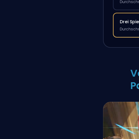
Durchschn
Drei Spie
Durchschn
V
P