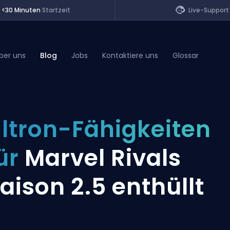
<30 Minuten
Startzeit
Live-Support
ber uns
Blog
Jobs
Kontaktiere uns
Glossar
of Legends
ltron-Fähigkeiten
t
ür
Marvel Rivals
aison 2.5 enthüllt