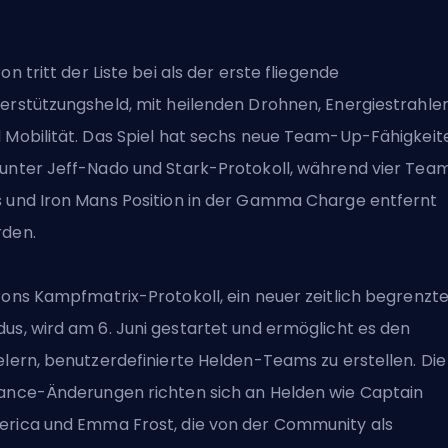
ron
tritt der Liste bei
als der erste fliegende
erstützungsheld, mit heilenden Drohnen, Energiestrahle
 Mobilität. Das Spiel hat sechs neue Team-Up-Fähigkeit
unter Jeff-Nado und Stark-Protokoll, während vier Tea
 und Iron Mans Position in der Gamma Charge entfernt
den.
rons Kampfmatrix-Protokoll, ein neuer
zeitlich begrenzt
dus
, wird am 6. Juni gestartet und ermöglicht es den
elern, benutzerdefinierte Helden-Teams zu erstellen. Die
ance-Änderungen richten sich an Helden wie Captain
rica und Emma Frost, die von der Community als