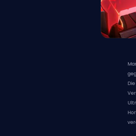
Mar
geg
Die
Ver
Ult
Hor
ver