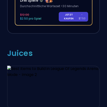
Drei Spiele
Durchschnittliche Wartezeit <30 Minuten
$12.00
JETZT
-
$2.50 pro Spiel
KAUFEN
$7.50
Juices