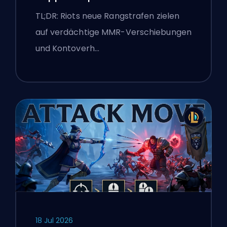
Boosting-Flaggen
TL;DR: Riots neue Rangstrafen zielen
auf verdächtige MMR-Verschiebungen
und Kontoverh…
18 Jul 2026