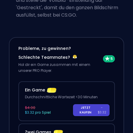
und stelle die 'Vollbild'-Einstellung auf
'Gestreckt', damit du den ganzen Bildschirm
ausfüllst, selbst bei CS:GO.
Probleme, zu gewinnen?
Schlechte Teammates?
Hol dir ein Game zusammen mit einem
unserer PRO Player.
Ein Game
Durchschnittliche Wartezeit <30 Minuten
$4.00
JETZT
-
$3.32 pro Spiel
KAUFEN
$3.32
Zwei Games