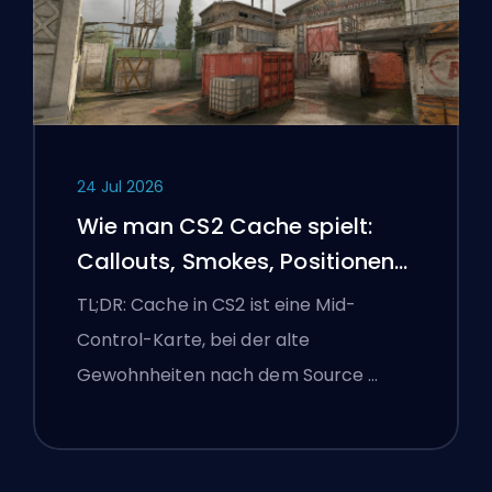
24 Jul 2026
Wie man CS2 Cache spielt:
Callouts, Smokes, Positionen
und Premier-Tipps
TL;DR: Cache in CS2 ist eine Mid-
Control-Karte, bei der alte
Gewohnheiten nach dem Source …