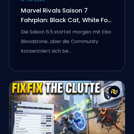
Marvel Rivals Saison 7
Fahrplan: Black Cat, White Fox
und das Monsters Take
Die Saison 6.5 startet morgen mit Elsa
Manhattan Event
Bloodstone, aber die Community
konzentriert sich be…