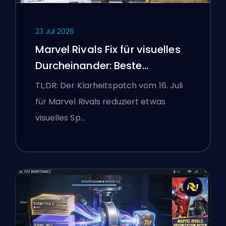
23 Jul 2026
Marvel Rivals Fix für visuelles
Durcheinander: Beste
wettbewerbsorientierte
TL;DR: Der Klarheitspatch vom 16. Juli
Einstellungen nach dem Patch
für Marvel Rivals reduziert etwas
vom 16. Juli
visuelles Sp…