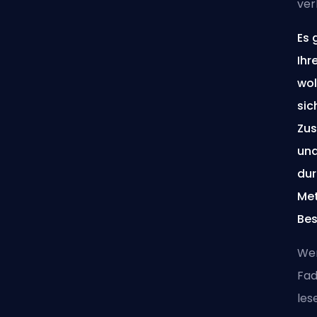
ver
Es 
Ihr
wol
sic
Zus
und
dur
Met
Bes
Wen
Fad
les