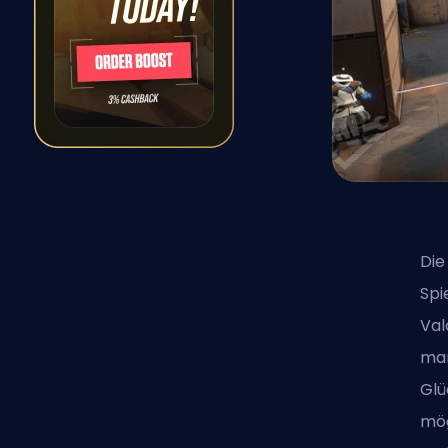
Die
Spi
Val
man
Glü
mög