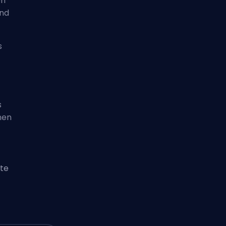
en
end
s
s
onen
ste