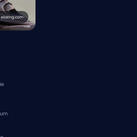
ie
rum