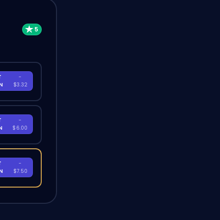
T
-
EN
$3.32
T
-
EN
$6.00
T
-
EN
$7.50