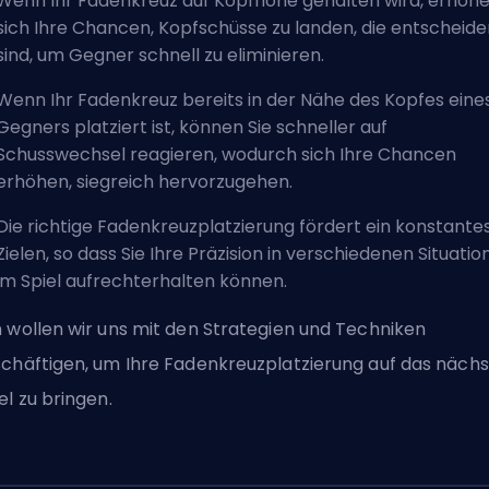
Wenn Ihr Fadenkreuz auf Kopfhöhe gehalten wird, erhöh
sich Ihre Chancen, Kopfschüsse zu landen, die entscheid
sind, um Gegner schnell zu eliminieren.
Wenn Ihr Fadenkreuz bereits in der Nähe des Kopfes eine
Gegners platziert ist, können Sie schneller auf
Schusswechsel reagieren, wodurch sich Ihre Chancen
erhöhen, siegreich hervorzugehen.
Die richtige Fadenkreuzplatzierung fördert ein konstante
Zielen, so dass Sie Ihre Präzision in verschiedenen Situati
im Spiel aufrechterhalten können.
 wollen wir uns mit den Strategien und Techniken
chäftigen, um Ihre Fadenkreuzplatzierung auf das näch
el zu bringen.