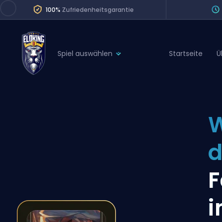
100%
Zufriedenheitsgarantie
Spiel auswählen
Startseite
Ü
League of Legends
League 
Marvel Rivals
SERVICES
Valorant
W
Division Boos
Dota 2
Placements
d
Counter-Strike
Wins
Overwatch 2
F
Coaching
Rocket League
i
Path of Exile 2
Teammate