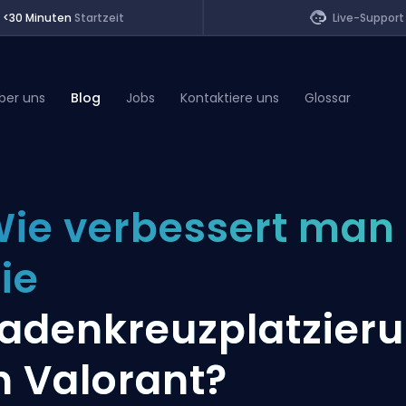
<30 Minuten
Startzeit
Live-Support
ber uns
Blog
Jobs
Kontaktiere uns
Glossar
of Legends
ie verbessert man
t
ie
adenkreuzplatzier
n Valorant?