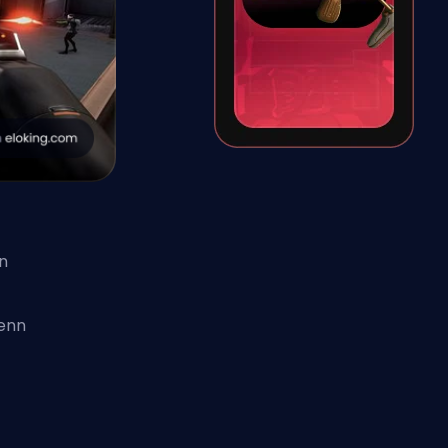
n
wenn