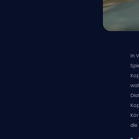
In 
Spi
Kop
wah
Dis
Kop
Kör
die