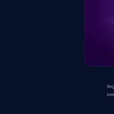
Beg
be