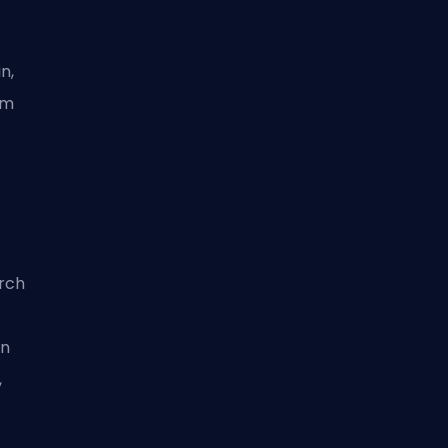
n,
im
rch
nn
,