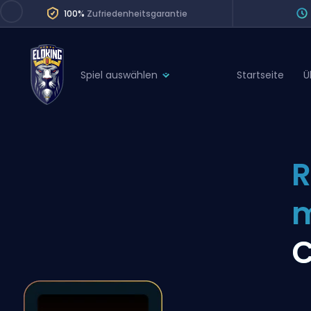
100%
Zufriedenheitsgarantie
Spiel auswählen
Startseite
Ü
League of Legends
League 
Marvel Rivals
SERVICES
Valorant
R
Division Boos
Dota 2
Placements
Counter-Strike
Wins
Overwatch 2
C
Coaching
Rocket League
Path of Exile 2
Teammate