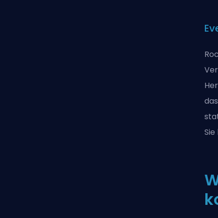
Ev
Roc
Ver
Her
das
sta
Sie
W
k