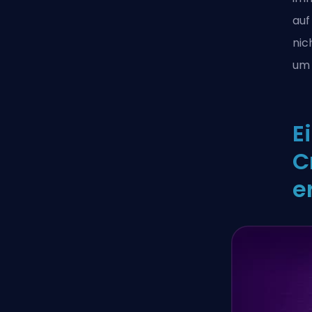
auf
nic
um 
E
C
e