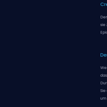
Cr
Der
sie
Epi
De
Wen
das
Dur
Sie
um 