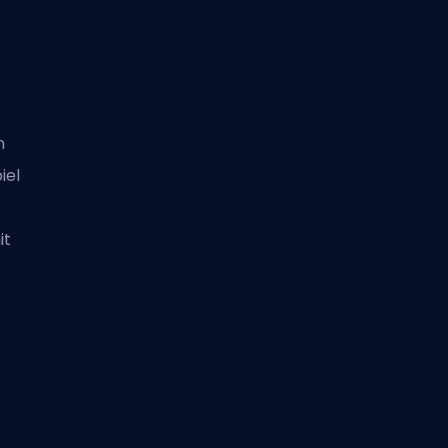
n
iel
it