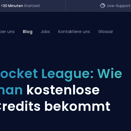
<30 Minuten
Startzeit
Live-Support
ber uns
Blog
Jobs
Kontaktiere uns
Glossar
of Legends
ocket League: Wie
t
man
kostenlose
redits bekommt