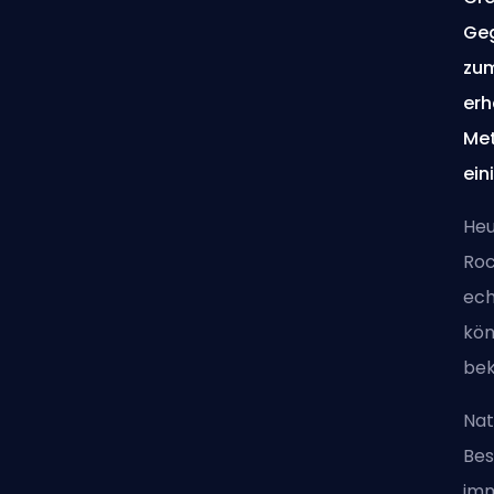
Geg
zum
erh
Met
ein
Heu
Roc
ech
kön
be
Nat
Bes
im