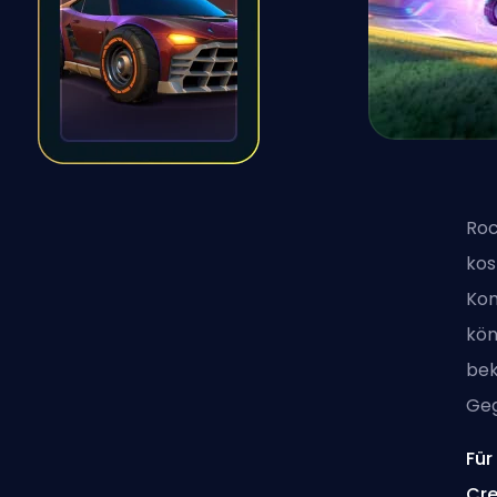
Roc
kos
Kom
kön
bek
Geg
Für
Cre