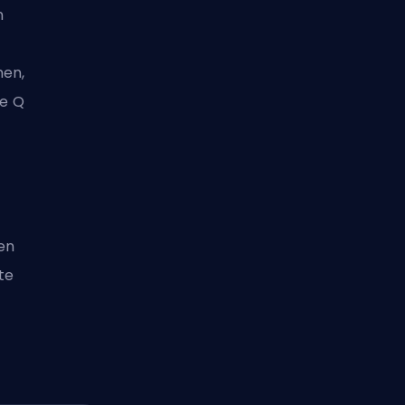
n
hen,
re Q
en
te