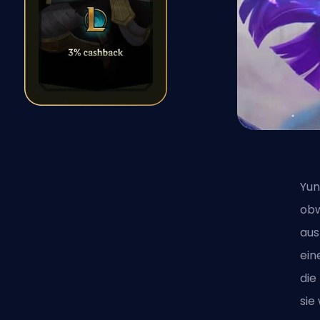
Yun
obw
aus
ein
die
sie