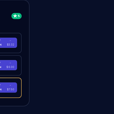
T
-
EN
$3.32
T
-
EN
$6.00
T
-
EN
$7.50