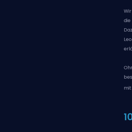
Wir
die
Daz
Leo
erl
Ohn
bes
mit
1