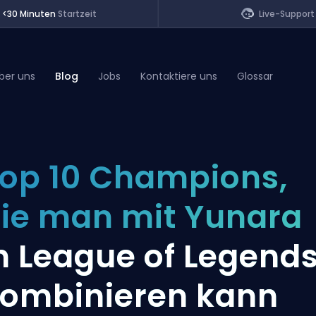
<30 Minuten
Startzeit
Live-Support
ber uns
Blog
Jobs
Kontaktiere uns
Glossar
of Legends
op 10 Champions,
t
ie man mit Yunara
n League of Legend
ombinieren kann