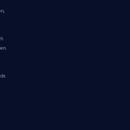
n,
ch
en.
nds