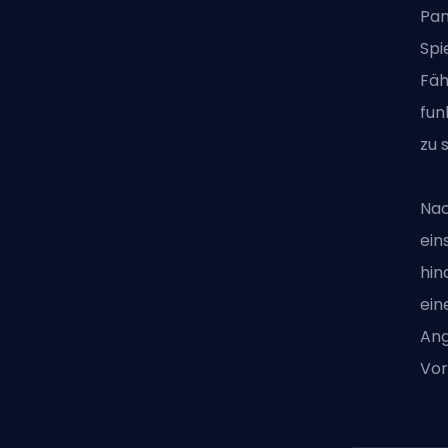
Pan
Spi
Fäh
fun
zu 
Nac
ein
hin
ein
Ang
Vor