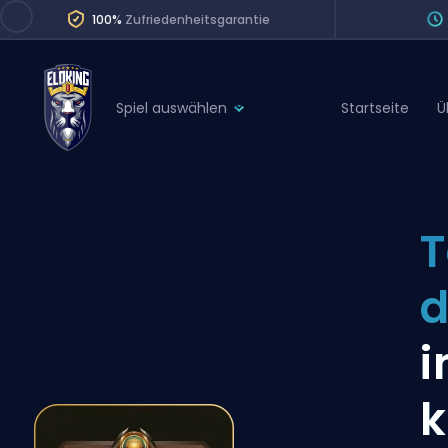
100%
Zufriedenheitsgarantie
Spiel auswählen
Startseite
Ü
League of Legends
League 
Marvel Rivals
SERVICES
Valorant
T
Division Boos
Dota 2
Placements
d
Counter-Strike
Wins
Overwatch 2
i
Coaching
Rocket League
k
Path of Exile 2
Teammate