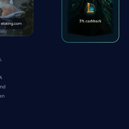
,
A
und
en