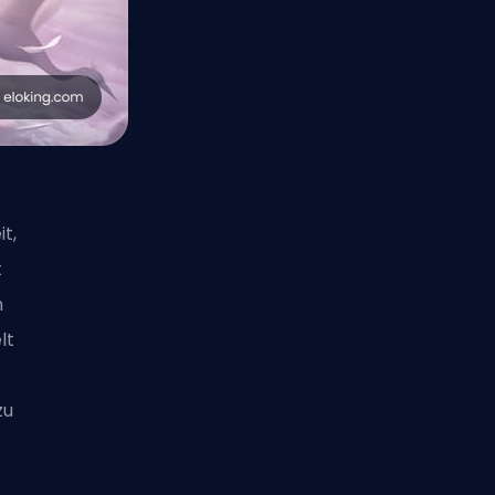
t,
t
m
lt
zu