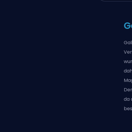
G
Gal
Ver
wur
dah
Mag
Dem
da 
bes