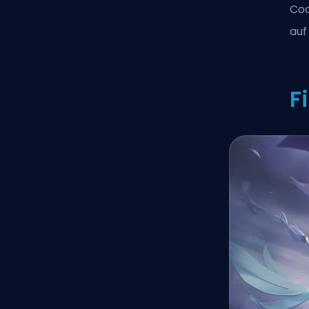
Cod
auf
F