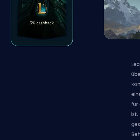
Lea
übe
kön
ein
für
ist
ges
Be