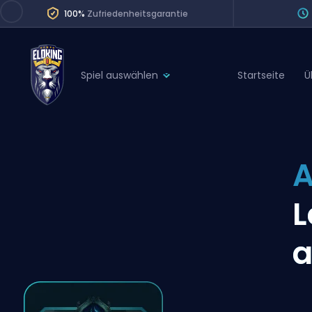
100%
Zufriedenheitsgarantie
Spiel auswählen
Startseite
Ü
League of Legends
League 
Marvel Rivals
SERVICES
Valorant
A
Division Boos
Dota 2
Placements
L
Counter-Strike
Wins
Overwatch 2
a
Coaching
Rocket League
Path of Exile 2
Teammate