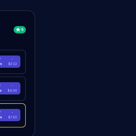
T
-
EN
$3.32
T
-
EN
$6.00
T
-
EN
$7.50