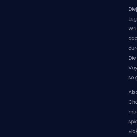
Die
Leg
Wel
dac
dur
Die
Vay
so 
Als
Cha
möc
spi
Elo