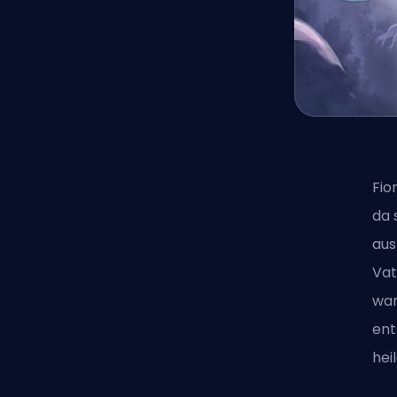
Fio
da 
aus
Vat
war
ent
hei