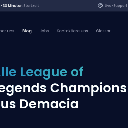
<30 Minuten
Startzeit
Live-Support
ber uns
Blog
Jobs
Kontaktiere uns
Glossar
of Legends
lle League of
t
egends Champions
us Demacia