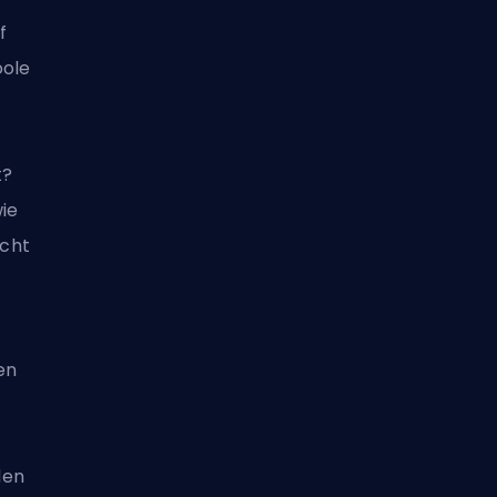
f
oole
t?
ie
icht
en
den