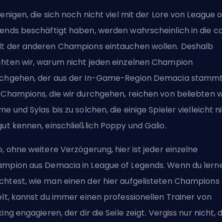
jenigen, die sich noch nicht viel mit der Lore von League o
ends beschäftigt haben, werden wahrscheinlich in die c
t der anderen
Champions
eintauchen wollen. Deshalb
hten wir, warum nicht jeden einzelnen Champion
chgehen, der aus der In-Game-Region Demacia stamm
 Champions, die wir durchgehen, reichen von beliebten w
ne und Sylas bis zu solchen, die einige Spieler vielleicht n
gut kennen, einschließlich Poppy und Galio.
o, ohne weitere Verzögerung, hier ist jeder einzelne
mpion aus Demacia in League of Legends. Wenn du lern
htest, wie man einen der hier aufgelisteten Champions
elt, kannst du immer
einen professionellen Trainer von
king
engagieren, der dir die Seile zeigt. Vergiss nur nicht, 