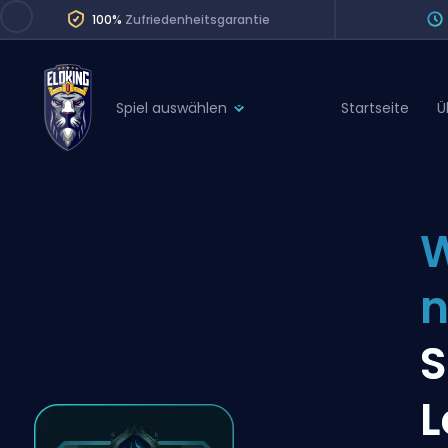
100%
Zufriedenheitsgarantie
Spiel auswählen
Startseite
Ü
League of Legends
League 
Marvel Rivals
SERVICES
Valorant
W
Division Boos
Dota 2
Placements
Counter-Strike
Wins
Overwatch 2
S
Coaching
Rocket League
L
Path of Exile 2
Teammate