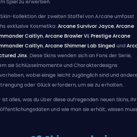
 im Spiel zu erwerben.
 Skin-Kollektion der zweiten Staffel von Arcane umfasst
hs exklusive Kosmetika:
Arcane Survivor Jayce
,
Arcane
mmander Caitlyn
,
Arcane Brawler Vi
,
Prestige Arcane
mmander Caitlyn
,
Arcane Shimmer Lab Singed
und
Arc
ctured Jinx
. Diese Skins wenden sich an Fans der Serie,
em sie Schlüsselmomente und Charakterdesigns
vorheben, wobei einige leicht zugänglich sind und ander
trengung oder Glück erfordern, um sie zu erhalten.
r ist alles, was du über diese aufregenden neuen
Skins
, ih
öffentlichungsdaten und wie man sie erhält, wissen muss