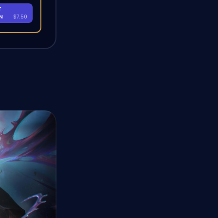
T
-
EN
$7.50