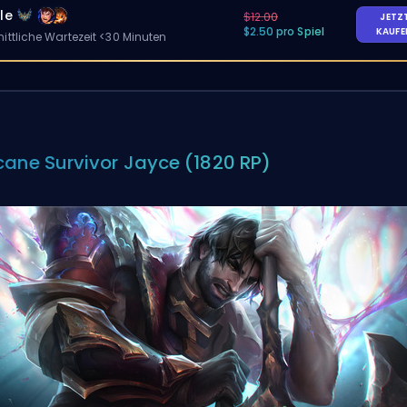
le
$12.00
JETZ
$2.50 pro Spiel
KAUF
ittliche Wartezeit <30 Minuten
cane Survivor Jayce (1820 RP)