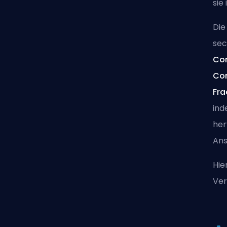
sie
Die
sec
Co
Co
Fra
ind
her
Ans
Hie
Ver