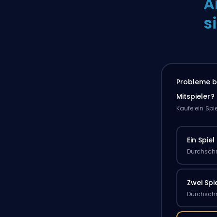
A
s
Probleme b
Mitspieler?
Kaufe ein Spi
Ein Spiel
Durchschn
Zwei Spi
Durchschn