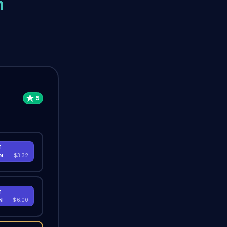
n
T
-
EN
$3.32
T
-
EN
$6.00