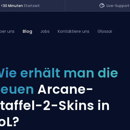
<30 Minuten
Startzeit
Live-Support
ber uns
Blog
Jobs
Kontaktiere uns
Glossar
of Legends
ie erhält man die
t
neuen
Arcane-
taffel-2-Skins in
oL?