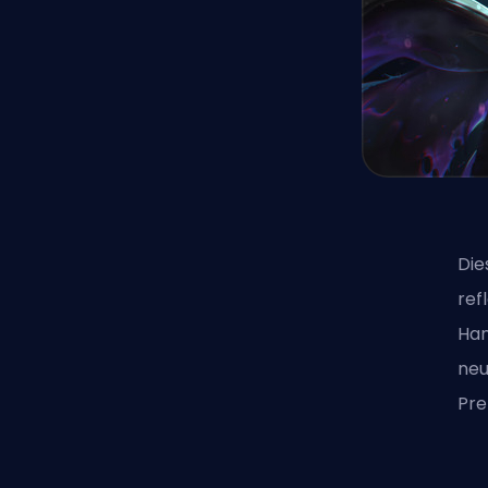
Die
ref
Han
neu
Pre