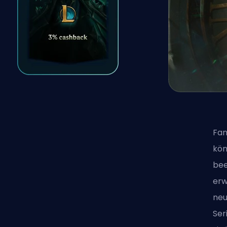
Fan
kön
bee
erw
neu
Ser