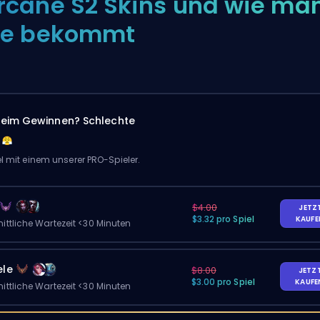
rcane S2 Skins und wie ma
ie bekommt
eim Gewinnen? Schlechte
el mit einem unserer PRO-Spieler.
$4.00
JETZ
$3.32 pro Spiel
KAUF
ittliche Wartezeit <30 Minuten
ele
$8.00
JETZ
$3.00 pro Spiel
KAUF
ittliche Wartezeit <30 Minuten