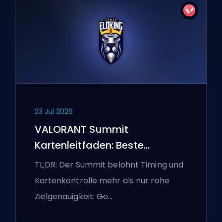
23 Jul 2026
VALORANT Summit
Kartenleitfaden: Beste
Agenten, Callouts und
TL;DR: Der Summit belohnt Timing und
Smokes
Kartenkontrolle mehr als nur rohe
Zielgenauigkeit: Ge…