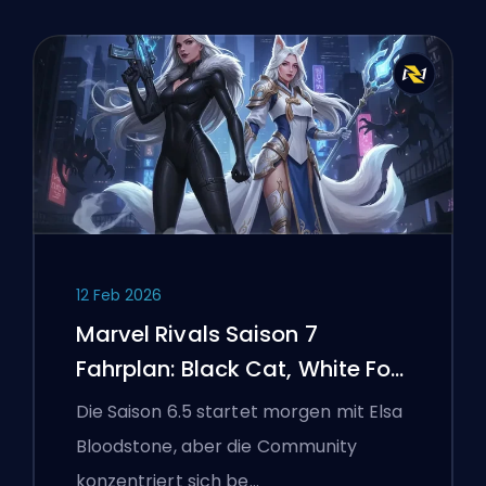
12 Feb 2026
Marvel Rivals Saison 7
Fahrplan: Black Cat, White Fox
und das Monsters Take
Die Saison 6.5 startet morgen mit Elsa
Manhattan Event
Bloodstone, aber die Community
konzentriert sich be…