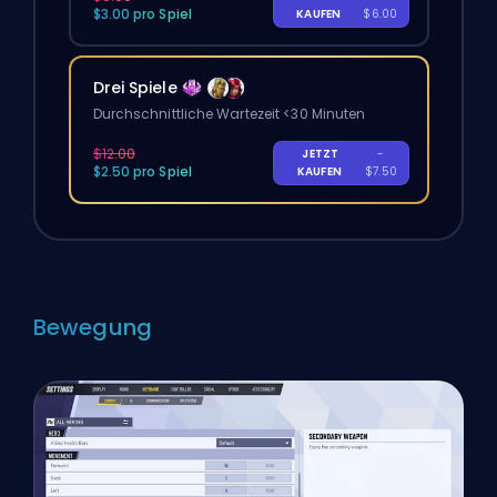
$3.00 pro Spiel
KAUFEN
$6.00
Drei Spiele
Durchschnittliche Wartezeit <30 Minuten
$12.00
JETZT
-
$2.50 pro Spiel
KAUFEN
$7.50
Bewegung