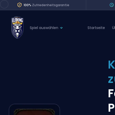
100%
Zufriedenheitsgarantie
Spiel auswählen
Startseite
Ü
League of Legends
League 
Marvel Rivals
SERVICES
Valorant
K
Division Boos
Dota 2
Placements
Counter-Strike
Wins
Overwatch 2
F
Coaching
Rocket League
P
Path of Exile 2
Teammate