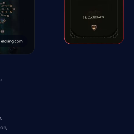
ie
,
en,