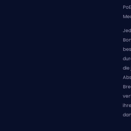
PoE
Mec
Jed
Bon
bes
dur
die
Abs
Bre
ver
ihr
dam