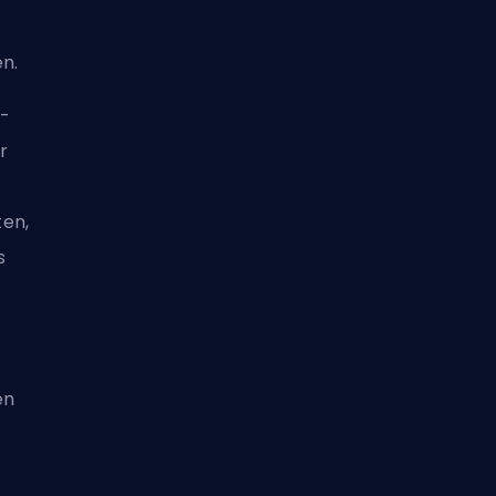
en.
t-
r
en,
s
en