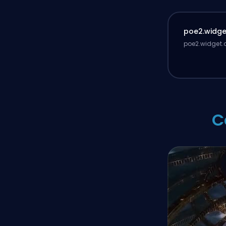
poe2.widget
poe2.widget.d
C