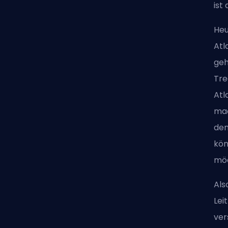
ist
Heu
Atl
geh
Tre
Atl
mac
den
kön
mö
Als
Lei
ver