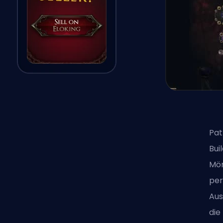
Pat
Bui
Mö
per
Aus
die