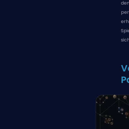
den
per
erh
Spi
sic
V
P