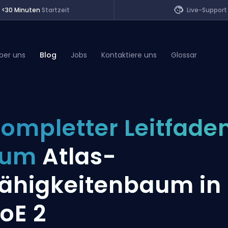
<30 Minuten
Startzeit
Live-Support
ber uns
Blog
Jobs
Kontaktiere uns
Glossar
of Legends
ompletter Leitfade
t
zum
Atlas-
ähigkeitenbaum in
oE 2