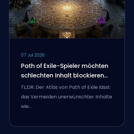
07 Jul 2026
Path of Exile-Spieler möchten
schlechten Inhalt blockieren
und die Benutzeroberfläche
TL;DR: Der Atlas von Path of Exile lässt
kämpft weiterhin gegen sie
das Vermeiden unerwünschter Inhalte
wie…