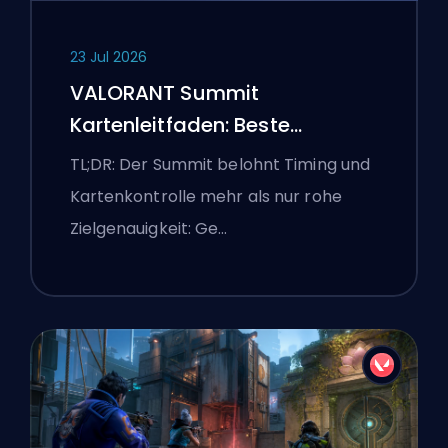
23 Jul 2026
VALORANT Summit
Kartenleitfaden: Beste
Agenten, Callouts und
TL;DR: Der Summit belohnt Timing und
Smokes
Kartenkontrolle mehr als nur rohe
Zielgenauigkeit: Ge…