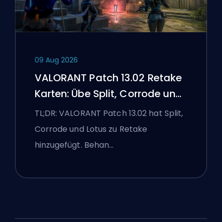
09 Aug 2026
VALORANT Patch 13.02 Retake
Karten: Übe Split, Corrode und
Lotus
TL;DR: VALORANT Patch 13.02 hat Split,
Corrode und Lotus zu Retake
hinzugefügt. Behan…