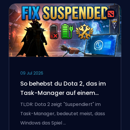
09 Jul 2026
So behebst du Dota 2, das im
Task-Manager auf einem
Windows-Laptop suspendiert
TL;DR: Dota 2 zeigt "Suspendiert" im
ist
Task-Manager, bedeutet meist, dass
Windows das Spiel …