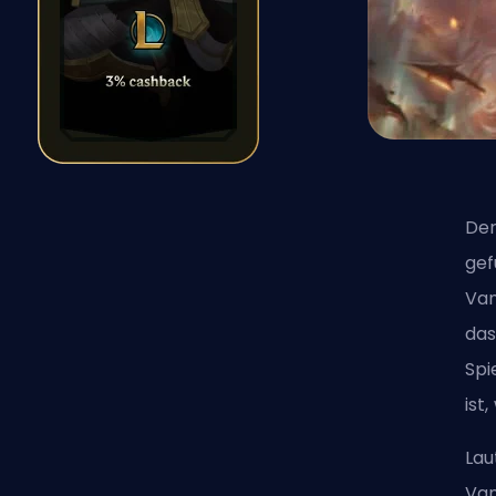
Der
gef
Van
das
Spi
ist,
Lau
Van