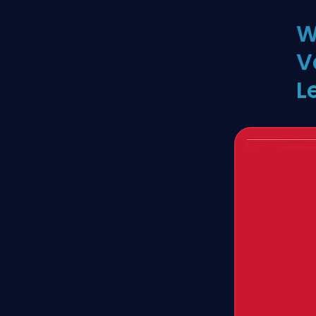
W
V
L