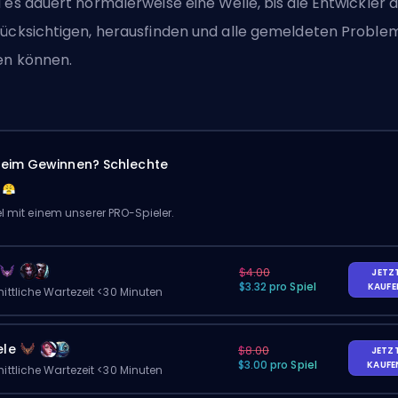
 es dauert normalerweise eine Weile, bis die Entwickler a
ücksichtigen, herausfinden und alle gemeldeten Proble
en können.
eim Gewinnen? Schlechte
el mit einem unserer PRO-Spieler.
$4.00
JETZ
$3.32 pro Spiel
KAUF
ittliche Wartezeit <30 Minuten
ele
$8.00
JETZ
$3.00 pro Spiel
KAUF
ittliche Wartezeit <30 Minuten