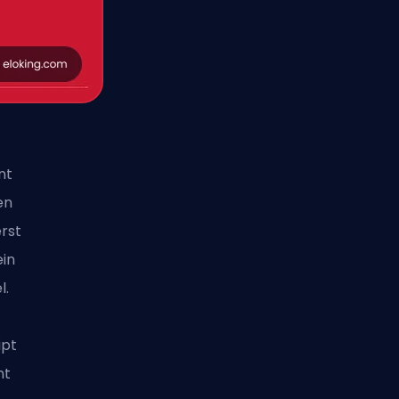
nt
en
rst
ein
l.
ipt
nt