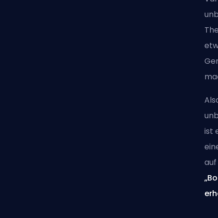
unb
The
etw
Ger
ma
Als
unb
ist
ein
auf
„Bo
erh