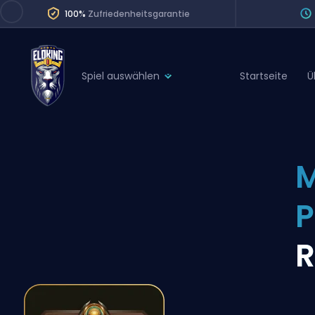
100%
Zufriedenheitsgarantie
Spiel auswählen
Startseite
Ü
League of Legends
League 
Marvel Rivals
SERVICES
Valorant
M
Division Boos
Dota 2
Placements
Counter-Strike
Wins
Overwatch 2
R
Coaching
Rocket League
Path of Exile 2
Teammate