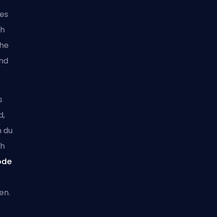
ses
ch
che
end
s
d,
m du
ch
ode
en.