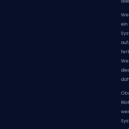
all
Wen
ein
Sys
auf
fer
Wen
die
dah
Obw
Rio
wer
Sys