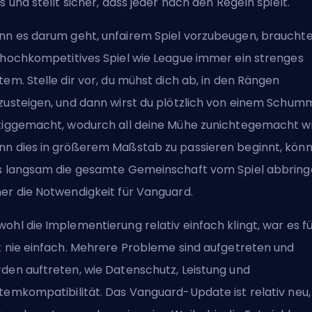
es und stellt sicher, dass jeder nach den Regeln spielt.
n es darum geht, unfairem Spiel vorzubeugen, braucht
 hochkompetitives Spiel wie League immer ein strenges
tem. Stelle dir vor, du mühst dich ab, in den Rängen
zusteigen, und dann wirst du plötzlich von einem Schum
tiggemacht, wodurch all deine Mühe zunichtegemacht wi
n dies in größerem Maßstab zu passieren beginnt, kön
s langsam die gesamte Gemeinschaft vom Spiel abbring
er die Notwendigkeit für Vanguard.
ohl die Implementierung relativ einfach klingt, war es f
t nie einfach. Mehrere Probleme sind aufgetreten und
den auftreten, wie Datenschutz, Leistung und
temkompatibilität. Das Vanguard-Update ist relativ neu,