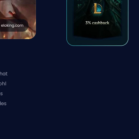
hat
ohl
as
les