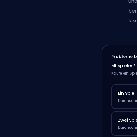
und
ber
lös
Probleme b
Mitspieler?
Kaufe ein Spi
Ein Spiel
Durchschn
Zwei Spi
Durchschn