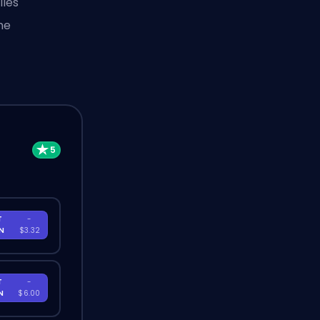
lles
me
T
-
EN
$3.32
T
-
EN
$6.00