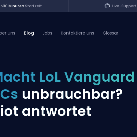
<30 Minuten
Startzeit
Live-Support
ber uns
Blog
Jobs
Kontaktiere uns
Glossar
of Legends
acht LoL Vanguard
t
PCs
unbrauchbar?
iot antwortet