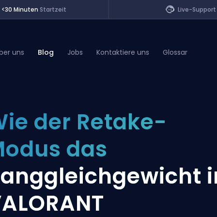
<30 Minuten
Startzeit
Live-Support
ber uns
Blog
Jobs
Kontaktiere uns
Glossar
of Legends
ie der Retake-
t
odus das
anggleichgewicht i
VALORANT