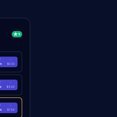
T
-
EN
$3.32
T
-
EN
$6.00
T
-
EN
$7.50