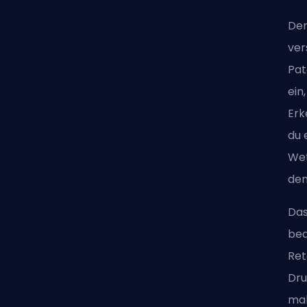
Der
ver
Pat
ein
Erk
du 
Wet
dem
Das
bed
Ret
Dru
mak