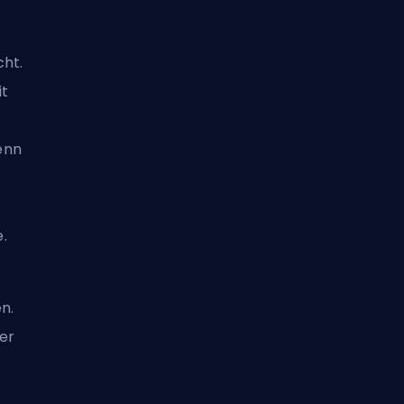
cht.
t
enn
.
n.
er