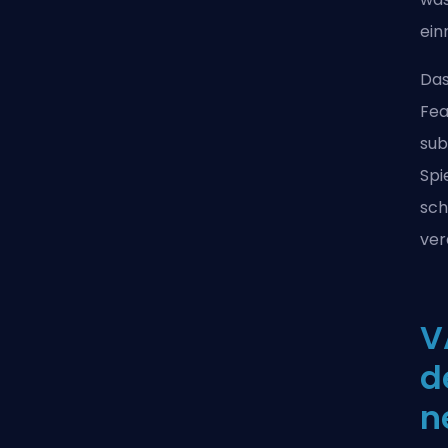
ein
Das
Fea
sub
Spi
sch
ver
V
d
n