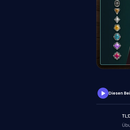
Diesen Be
TL;
Übu