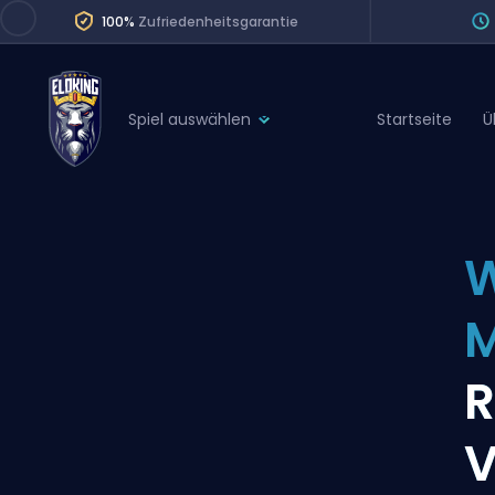
100%
Zufriedenheitsgarantie
Spiel auswählen
Startseite
Ü
League of Legends
League 
Marvel Rivals
SERVICES
Valorant
W
Division Boos
Dota 2
Placements
M
Counter-Strike
Wins
Overwatch 2
R
Coaching
Rocket League
Path of Exile 2
Teammate