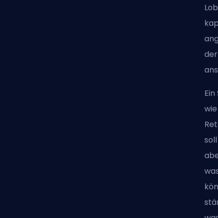
Lob
kap
ang
der
ans
Ein
wie
Ret
sol
abe
was
kön
stä
was