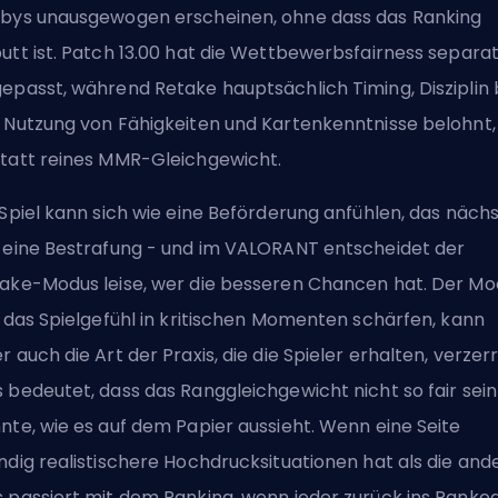
bys unausgewogen erscheinen, ohne dass das Ranking
utt ist. Patch 13.00 hat die Wettbewerbsfairness separa
epasst, während Retake hauptsächlich Timing, Disziplin 
 Nutzung von Fähigkeiten und Kartenkenntnisse belohnt,
tatt reines MMR-Gleichgewicht.
 Spiel kann sich wie eine Beförderung anfühlen, das näch
 eine Bestrafung - und im VALORANT entscheidet der
ake-Modus leise, wer die besseren Chancen hat. Der Mo
l das Spielgefühl in kritischen Momenten schärfen, kann
r auch die Art der Praxis, die die Spieler erhalten, verzer
 bedeutet, dass das Ranggleichgewicht nicht so fair sein
nte, wie es auf dem Papier aussieht. Wenn eine Seite
ndig realistischere Hochdrucksituationen hat als die and
 passiert mit dem Ranking, wenn jeder zurück ins Ranke