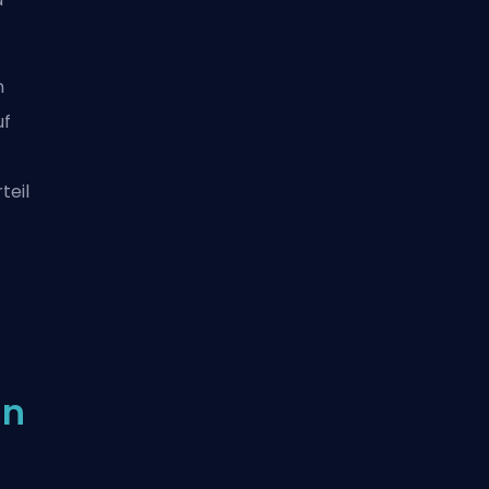
n
uf
teil
in