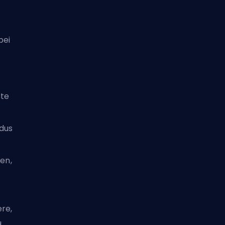
t
bei
ste
dus
ren,
ere,
d