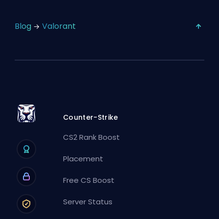
Blog
Valorant
Counter-Strike
CS2 Rank Boost
Placement
Free CS Boost
Server Status