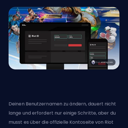
Deinen Benutzernamen zu ändern, dauert nicht
lange und erfordert nur einige Schritte, aber du
musst es über die offizielle Kontoseite von Riot