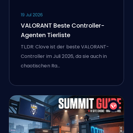
19 Jul 2026
VALORANT Beste Controller-
Agenten Tierliste
TL;DR: Clove ist der beste VALORANT-
Controller im Juli 2026, da sie auch in
chaotischen Ra…