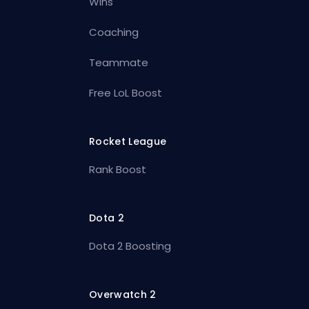
Wins
Coaching
Teammate
Free LoL Boost
Rocket League
Rank Boost
Dota 2
Dota 2 Boosting
Overwatch 2