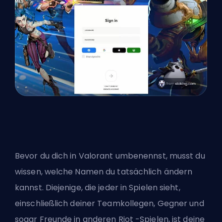
Bevor du dich in Valorant umbenennst, musst du
wissen, welche Namen du tatsächlich ändern
kannst. Diejenige, die jeder in Spielen sieht,
einschließlich deiner Teamkollegen, Gegner und
sogar Freunde in anderen
Riot
-Spielen, ist deine