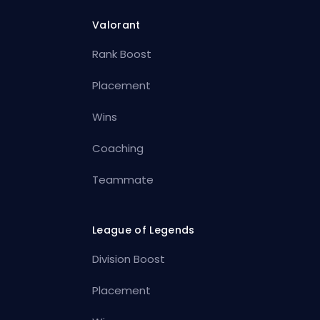
Valorant
Rank Boost
Placement
Wins
Coaching
Teammate
League of Legends
Division Boost
Placement