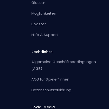
Glossar
Möglichkeiten
Booster
Hilfe & Support
Rechtliches
Allgemeine Geschäftsbedingungen
(AGB)
AGB für Spieler*innen
Datenschutzerklärung
Social Media