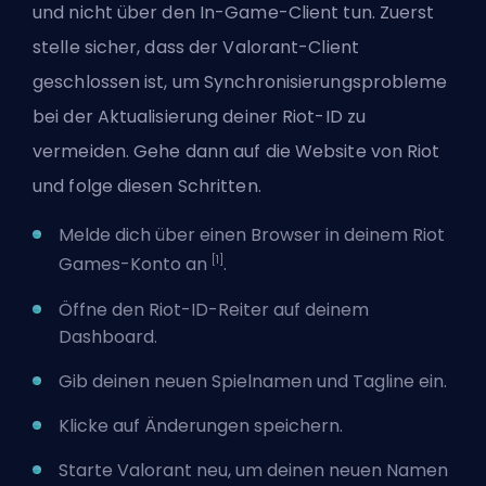
und nicht über den In-Game-Client tun. Zuerst
stelle sicher, dass der Valorant-Client
geschlossen ist, um Synchronisierungsprobleme
bei der Aktualisierung deiner Riot-ID zu
vermeiden. Gehe dann auf die Website von Riot
und folge diesen Schritten.
Melde dich über einen Browser in deinem Riot
[1]
Games-Konto an
.
Öffne den Riot-ID-Reiter auf deinem
Dashboard.
Gib deinen neuen Spielnamen und Tagline ein.
Klicke auf Änderungen speichern.
Starte Valorant neu, um deinen neuen Namen