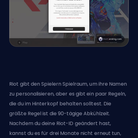
Riot gibt den Spielern Spielraum, um ihre Namen
zu personalisieren, aber es gibt ein paar Regeln,
die du im Hinterkopf behalten solltest. Die
größte Regel ist die 90-tägige Abkühlzeit.
Nachdem du deine Riot-ID geändert hast,
kannst du es für drei Monate nicht erneut tun,