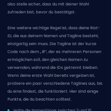
also stelle sicher, dass du mit deiner Wahl
zufrieden bist, bevor du bestätigst.
Eine weitere wichtige Regel ist, dass deine Riot-
ID, die aus deinem Namen und Tagline besteht,
einzigartig sein muss. Die Tagline ist der kurze
Code nach dem „#“, der es mehreren Personen
ermöglichen soll, den gleichen Namen zu
verwenden, während die IDs getrennt bleiben.
Wenn deine erste Wahl bereits vergeben ist,
probiere ein paar verschiedene Taglines aus, bis
du eine findest, die funktioniert. Hier sind einige
Punkte, die du beachten solltest.
Halte die Namenlänge zwischen 3 und 16