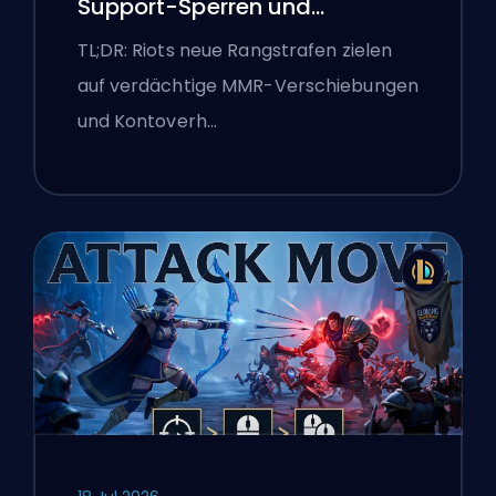
Support-Sperren und
Boosting-Flaggen
TL;DR: Riots neue Rangstrafen zielen
auf verdächtige MMR-Verschiebungen
und Kontoverh…