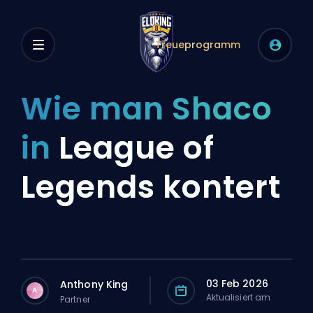
Treueprogramm
Wie man Shaco
in
League of
Legends kontert
03 Feb 2026
Anthony King
A
Aktualisiert am
Partner