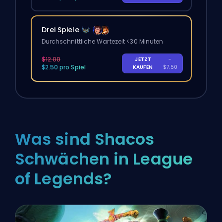
Drei Spiele
Durchschnittliche Wartezeit <30 Minuten
$12.00
JETZT
-
$2.50 pro Spiel
KAUFEN
$7.50
Was sind Shacos
Schwächen in League
of Legends?