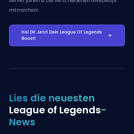
Server joinen
& bei verschiedenen Giveaways
mitmachen!
Hol Dir Jetzt Dein League Of Legends
Boost!
Lies die neuesten
League of Legends
-
News