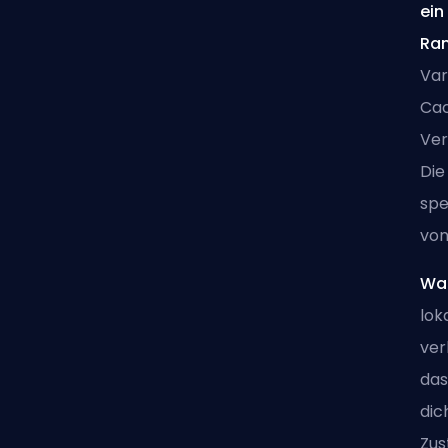
ein
Ran
Var
Cac
Ver
Die
spe
von
War
lok
ver
das
dic
Zus