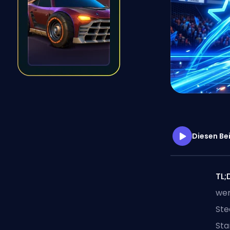
Diesen Be
TL;
wer
St
Sta