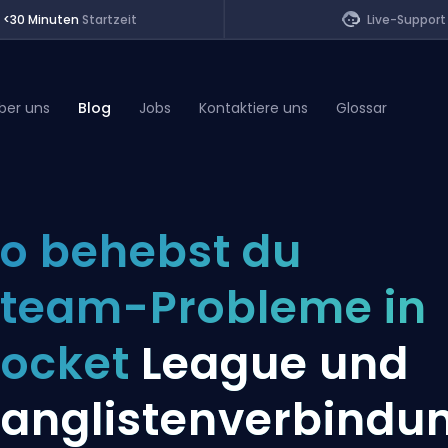
<30 Minuten
Startzeit
Live-Support
ber uns
Blog
Jobs
Kontaktiere uns
Glossar
of Legends
o behebst du
t
team-Probleme in
Rocket
League und
anglistenverbindu