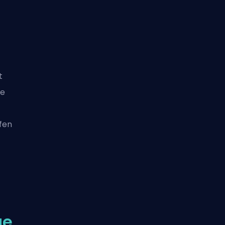
t
ge
fen
ue