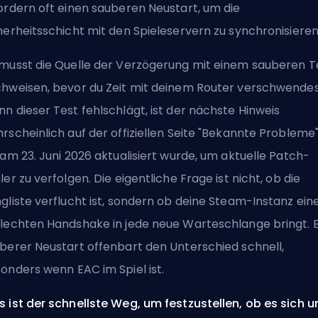
ordern oft einen sauberen Neustart, um die
herheitsschicht mit den Spieleservern zu synchronisieren
musst die Quelle der Verzögerung mit einem sauberen T
hweisen, bevor du Zeit mit deinem Router verschwendes
n dieser Test fehlschlägt, ist der nächste Hinweis
rscheinlich auf der offiziellen Seite "Bekannte Probleme"
 am 23. Juni 2026 aktualisiert wurde, um aktuelle Patch-
ler zu verfolgen. Die eigentliche Frage ist nicht, ob die
gliste verflucht ist, sondern ob deine Steam-Instanz ein
lechten Handshake in jede neue Warteschlange bringt. E
berer Neustart offenbart den Unterschied schnell,
onders wenn EAC im Spiel ist.
 ist der schnellste Weg, um festzustellen, ob es sich 