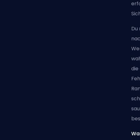
erf
Sic
Du 
nac
Wen
wah
die
Feh
Ran
sch
sau
bes
Was