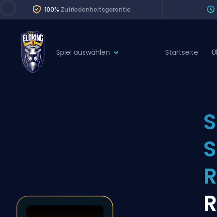
100%
Zufriedenheitsgarantie
Spiel auswählen
Startseite
Ü
League of Legends
League 
Marvel Rivals
SERVICES
Valorant
S
Division Boos
Dota 2
Placements
S
Counter-Strike
Wins
Overwatch 2
Coaching
Rocket League
R
Path of Exile 2
Teammate