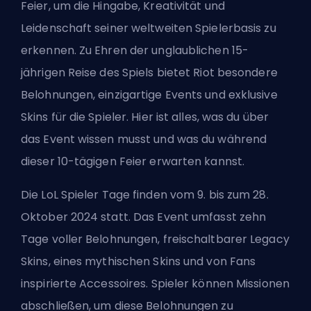
Feier, um die Hingabe, Kreativität und
Leidenschaft seiner weltweiten Spielerbasis zu
erkennen. Zu Ehren der unglaublichen 15-
jährigen Reise des Spiels bietet Riot besondere
Belohnungen, einzigartige Events und exklusive
Skins für die Spieler. Hier ist alles, was du über
das Event wissen musst und was du während
dieser 10-tägigen Feier erwarten kannst.
Die LoL Spieler Tage finden vom 9. bis zum 28.
Oktober 2024 statt. Das Event umfasst zehn
Tage voller Belohnungen, freischaltbarer Legacy
Skins, eines mythischen Skins und von Fans
inspirierte Accessoires. Spieler können Missionen
abschließen, um diese Belohnungen zu