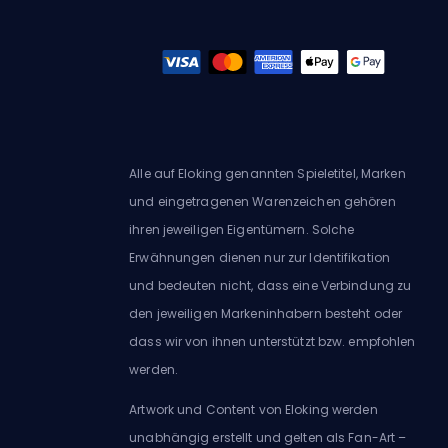
Alle auf Eloking genannten Spieletitel, Marken
und eingetragenen Warenzeichen gehören
ihren jeweiligen Eigentümern. Solche
Erwähnungen dienen nur zur Identifikation
und bedeuten nicht, dass eine Verbindung zu
den jeweiligen Markeninhabern besteht oder
dass wir von ihnen unterstützt bzw. empfohlen
werden.
Artwork und Content von Eloking werden
unabhängig erstellt und gelten als Fan-Art –