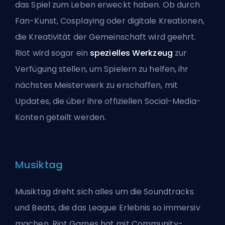
das Spiel zum Leben erweckt haben. Ob durch
Fan-Kunst, Cosplaying oder digitale Kreationen,
die Kreativität der Gemeinschaft wird geehrt.
Riot wird sogar ein
spezielles Werkzeug
zur
Verfügung stellen, um Spielern zu helfen, ihr
nächstes Meisterwerk zu erschaffen, mit
Updates, die über ihre offiziellen Social-Media-
Konten geteilt werden.
Musiktag
Musiktag dreht sich alles um die Soundtracks
und Beats, die das League Erlebnis so immersiv
machen. Riot Games hat mit Community-