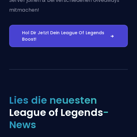
Server joinen
& bei verschiedenen Giveaways
mitmachen!
Hol Dir Jetzt Dein League Of Legends
Boost!
Lies die neuesten
League of Legends
-
News