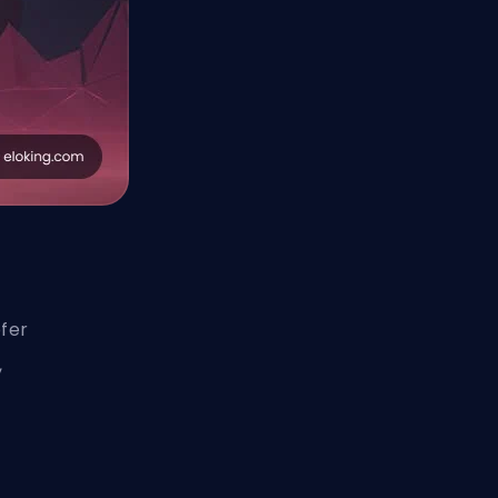
fer
,