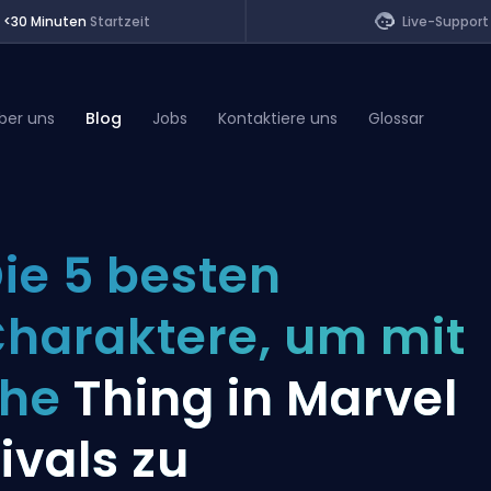
<30 Minuten
Startzeit
Live-Support
ber uns
Blog
Jobs
Kontaktiere uns
Glossar
of Legends
ie 5 besten
t
haraktere, um mit
The
Thing in Marvel
ivals zu