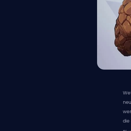
Wet
neu
wer
die