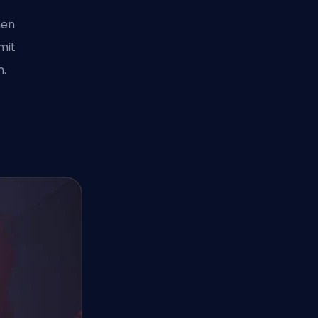
nen
mit
n.