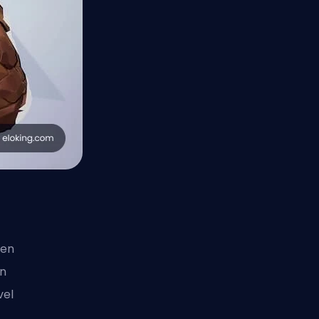
men
en
vel