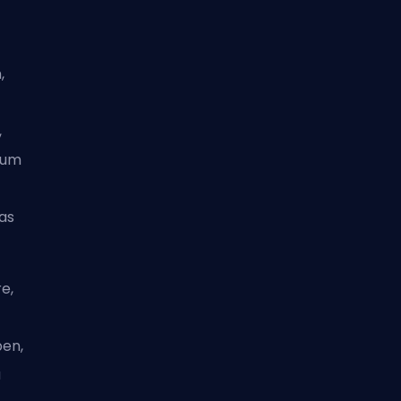
,
,
 um
das
e,
ben,
u