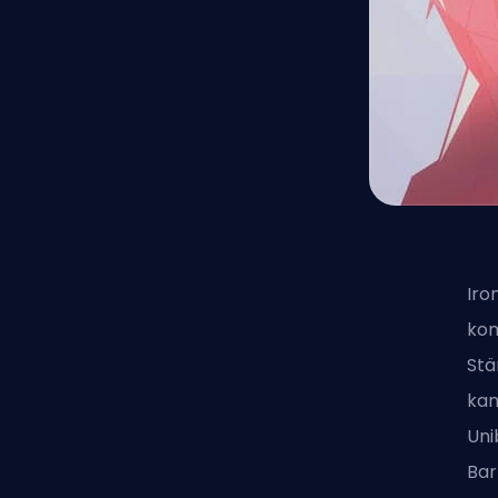
Iro
kon
Stä
kan
Uni
Bar