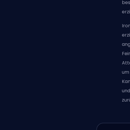
bes
erz
Iro
erz
ang
Fei
Att
um 
Kam
und
zur