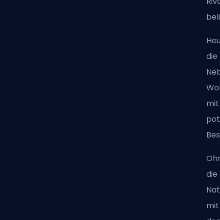
Riv
bel
Heu
di
Neb
Wol
mit
pot
Bes
Ohn
die
Nat
mit