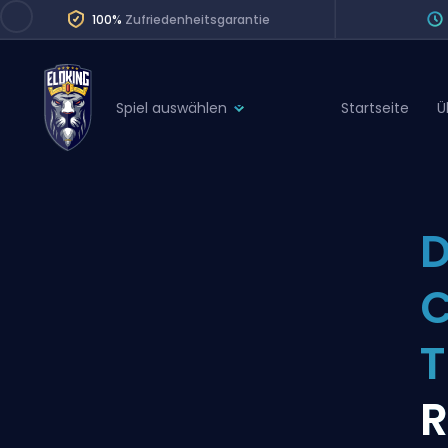
100%
Zufriedenheitsgarantie
Spiel auswählen
Startseite
Ü
League of Legends
League 
Marvel Rivals
SERVICES
Valorant
D
Division Boos
Dota 2
Placements
C
Counter-Strike
Wins
Overwatch 2
Coaching
Rocket League
R
Path of Exile 2
Teammate