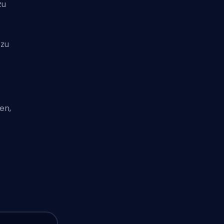
zu
 zu
en,