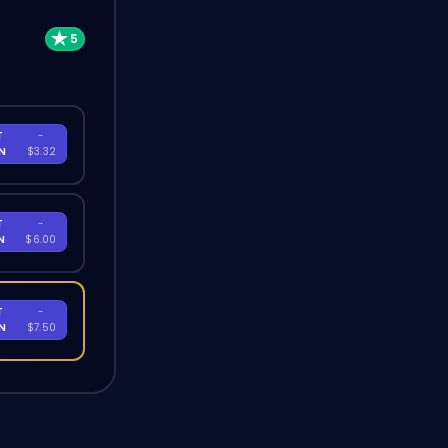
T
-
EN
$3.32
T
-
EN
$6.00
T
-
EN
$7.50